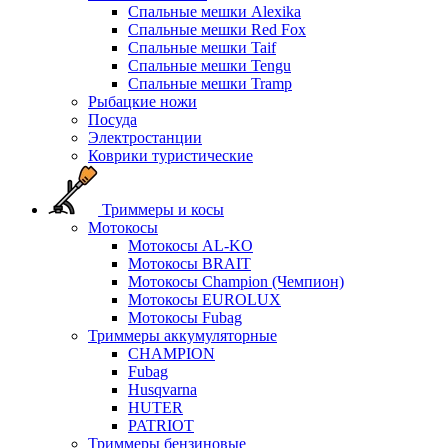
Спальные мешки Alexika
Спальные мешки Red Fox
Спальные мешки Taif
Спальные мешки Tengu
Спальные мешки Tramp
Рыбацкие ножи
Посуда
Электростанции
Коврики туристические
Триммеры и косы
Мотокосы
Мотокосы AL-KO
Мотокосы BRAIT
Мотокосы Champion (Чемпион)
Мотокосы EUROLUX
Мотокосы Fubag
Триммеры аккумуляторные
CHAMPION
Fubag
Husqvarna
HUTER
PATRIOT
Триммеры бензиновые