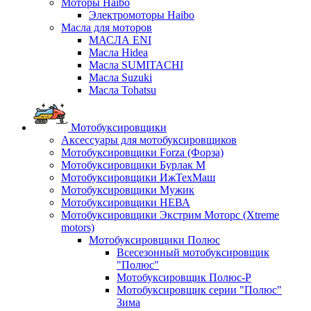
Моторы Haibo
Электромоторы Haibo
Масла для моторов
МАСЛА ENI
Масла Hidea
Масла SUMITACHI
Масла Suzuki
Масла Tohatsu
Мотобуксировщики
Аксессуары для мотобуксировщиков
Мотобуксировщики Forza (Форза)
Мотобуксировщики Бурлак М
Мотобуксировщики ИжТехМаш
Мотобуксировщики Мужик
Мотобуксировщики НЕВА
Мотобуксировщики Экстрим Моторс (Xtreme
motors)
Мотобуксировщики Полюс
Всесезонный мотобуксировщик
"Полюс"
Мотобуксировщик Полюс-Р
Мотобуксировщик серии "Полюс"
Зима