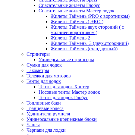
Спасательные жилеты Глобус
Спасательные жилеты Мастер лодок
Жилеты Таймень (PRO c воротником)
Жилеты Таймень ( ЭКО )
Жилеты Таймень двух стороний ( с
молнией воротником )
Жилеты Таймень 2
Жилеты Таймень -3 (двух.сторонний)
Жилеты Таймень (стандартный)
Стрингеры
Универсальные стрингеры
Сумки для лодок
Тахометры
Тележки для моторов
Тенты для лодок
Тенты для лодок Хантер
Носовые тенты Мастер лодок
Тенты для лодок Глобус
Топливные баки
Транцевые колеса
Удлинители румпеля
Универсальные крепежные блоки
Чапсы
Черпаки для лодки