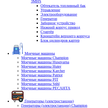
3MHS
Обтекатель топливный бак
Управление
Электрооборудование
Генератор
Заборное устройство
Нижний корпус привод
Стартёр
Кронштейн верхнего корпуса
Блок цилиндров картер
Моечные машины
Моечные машины Champion
Моечные машины Husqvarna
Моечные машины Huter
Моечные машины Karcher
Моечные машины Patriot
Моечные машины PIT
Моечные машины Stihl
Моечные машины РЕСАНТА
Генераторы (электростанции)
Генераторы (электростанции) Champion