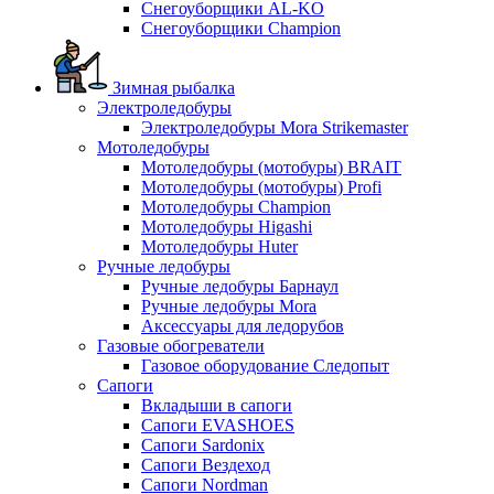
Снегоуборщики AL-KO
Снегоуборщики Champion
Зимная рыбалка
Электроледобуры
Электроледобуры Mora Strikemaster
Мотоледобуры
Мотоледобуры (мотобуры) BRAIT
Мотоледобуры (мотобуры) Profi
Мотоледобуры Champion
Мотоледобуры Higashi
Мотоледобуры Huter
Ручные ледобуры
Ручные ледобуры Барнаул
Ручные ледобуры Mora
Аксессуары для ледорубов
Газовые обогреватели
Газовое оборудование Следопыт
Сапоги
Вкладыши в сапоги
Сапоги EVASHOES
Сапоги Sardonix
Сапоги Вездеход
Сапоги Nordman