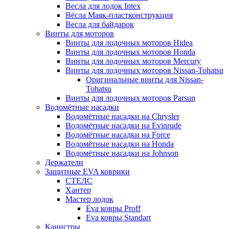
Весла для лодок Intex
Вёсла Маяк-пластконструкция
Весла для байдарок
Винты для моторов
Винты для лодочных моторов Hidea
Винты для лодочных моторов Honda
Винты для лодочных моторов Mercury
Винты для лодочных моторов Nissan-Tohatsu
Оригинальные винты для Nissan-
Tohatsu
Винты для лодочных моторов Parsun
Водомётные насадки
Водомётные насадки на Chrysler
Водомётные насадки на Evinrude
Водомётные насадки на Force
Водомётные насадки на Honda
Водомётные насадки на Johnson
Держатели
Защитные EVA коврики
СТЕЛС
Хантер
Мастер лодок
Eva ковры Proff
Eva ковры Standart
Канистры