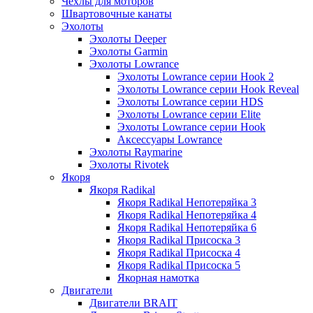
Чехлы для моторов
Швартовочные канаты
Эхолоты
Эхолоты Deeper
Эхолоты Garmin
Эхолоты Lowrance
Эхолоты Lowrance серии Hook 2
Эхолоты Lowrance серии Hook Reveal
Эхолоты Lowrance серии HDS
Эхолоты Lowrance серии Elite
Эхолоты Lowrance серии Hook
Аксессуары Lowrance
Эхолоты Raymarine
Эхолоты Rivotek
Якоря
Якоря Radikal
Якоря Radikal Непотеряйка 3
Якоря Radikal Непотеряйка 4
Якоря Radikal Непотеряйка 6
Якоря Radikal Присоска 3
Якоря Radikal Присоска 4
Якоря Radikal Присоска 5
Якорная намотка
Двигатели
Двигатели BRAIT