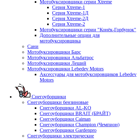
Мотобуксировщики серии Xtreme
Серия Xtreme-1
Серия Xtreme-1Д
Серия Xtreme-2Д
Серия Xtreme-2
Мотобуксировщики серии "Конёк-Горбунок"
Дополнительные опции для
мотобуксировщика
Сани
Мотобуксировщики Барс
Мотобуксировщики Альбатрос
Мотобуксировщики Леший
Мотобуксировщики Lebedev Motors
Аксессуары для мотобуксировщиков Lebedev
Motors
Снегоуборщики
Снегоуборщики бензиновые
Снегоуборщики AL-KO
Снегоуборщики BRAIT (БРАЙТ)
Снегоуборщики Caiman
Снегоуборщики Champion (Чемпион)
Снегоуборщики Gardenpro
Снегоуборщики электрические