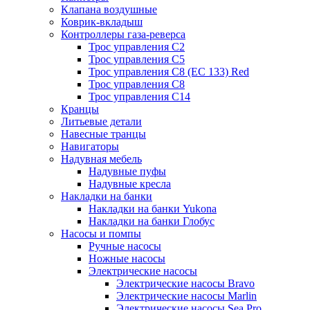
Клапана воздушные
Коврик-вкладыш
Контроллеры газа-реверса
Трос управления C2
Трос управления C5
Трос управления C8 (ЕС 133) Red
Трос управления C8
Трос управления C14
Кранцы
Литьевые детали
Навесные транцы
Навигаторы
Надувная мебель
Надувные пуфы
Надувные кресла
Накладки на банки
Накладки на банки Yukona
Накладки на банки Глобус
Насосы и помпы
Ручные насосы
Ножные насосы
Электрические насосы
Электрические насосы Bravo
Электрические насосы Marlin
Электрические насосы Sea Pro