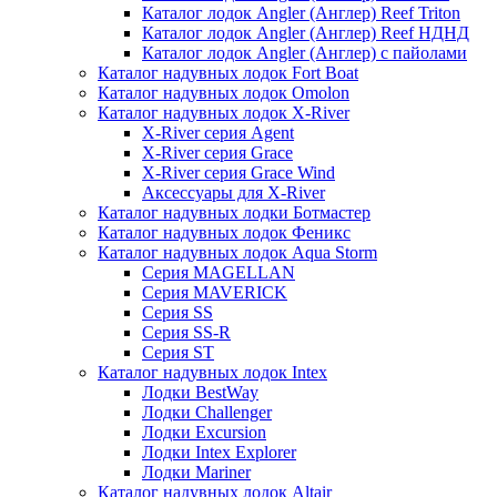
Каталог лодок Angler (Англер) Reef Triton
Каталог лодок Angler (Англер) Reef НДНД
Каталог лодок Angler (Англер) с пайолами
Каталог надувных лодок Fort Boat
Каталог надувных лодок Omolon
Каталог надувных лодок X-River
X-River серия Agent
X-River серия Grace
X-River серия Grace Wind
Аксессуары для X-River
Каталог надувных лодки Ботмастер
Каталог надувных лодок Феникc
Каталог надувных лодок Aqua Storm
Серия MAGELLAN
Серия MAVERICK
Серия SS
Серия SS-R
Серия ST
Каталог надувных лодок Intex
Лодки BestWay
Лодки Challenger
Лодки Excursion
Лодки Intex Explorer
Лодки Mariner
Каталог надувных лодок Altair