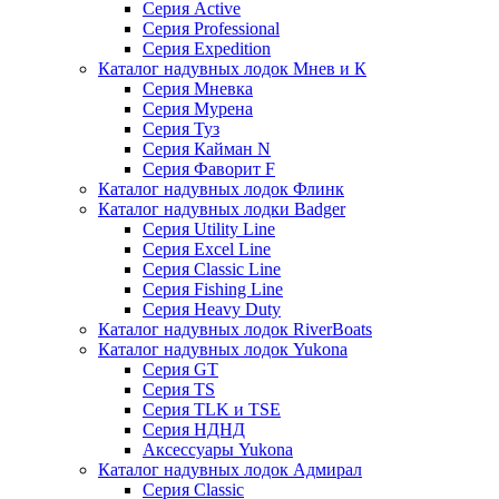
Серия Active
Серия Professional
Серия Expedition
Каталог надувных лодок Мнев и К
Серия Мневка
Серия Мурена
Серия Туз
Серия Кайман N
Серия Фаворит F
Каталог надувных лодок Флинк
Каталог надувных лодки Badger
Серия Utility Line
Серия Excel Line
Серия Classic Line
Серия Fishing Line
Серия Heavy Duty
Каталог надувных лодок RiverBoats
Каталог надувных лодок Yukona
Серия GT
Серия TS
Серия TLK и TSE
Серия НДНД
Аксессуары Yukona
Каталог надувных лодок Адмирал
Серия Classic