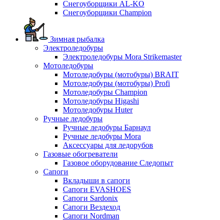
Снегоуборщики AL-KO
Снегоуборщики Champion
Зимная рыбалка
Электроледобуры
Электроледобуры Mora Strikemaster
Мотоледобуры
Мотоледобуры (мотобуры) BRAIT
Мотоледобуры (мотобуры) Profi
Мотоледобуры Champion
Мотоледобуры Higashi
Мотоледобуры Huter
Ручные ледобуры
Ручные ледобуры Барнаул
Ручные ледобуры Mora
Аксессуары для ледорубов
Газовые обогреватели
Газовое оборудование Следопыт
Сапоги
Вкладыши в сапоги
Сапоги EVASHOES
Сапоги Sardonix
Сапоги Вездеход
Сапоги Nordman