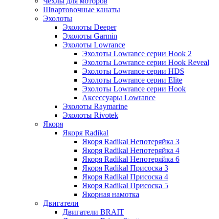
Чехлы для моторов
Швартовочные канаты
Эхолоты
Эхолоты Deeper
Эхолоты Garmin
Эхолоты Lowrance
Эхолоты Lowrance серии Hook 2
Эхолоты Lowrance серии Hook Reveal
Эхолоты Lowrance серии HDS
Эхолоты Lowrance серии Elite
Эхолоты Lowrance серии Hook
Аксессуары Lowrance
Эхолоты Raymarine
Эхолоты Rivotek
Якоря
Якоря Radikal
Якоря Radikal Непотеряйка 3
Якоря Radikal Непотеряйка 4
Якоря Radikal Непотеряйка 6
Якоря Radikal Присоска 3
Якоря Radikal Присоска 4
Якоря Radikal Присоска 5
Якорная намотка
Двигатели
Двигатели BRAIT