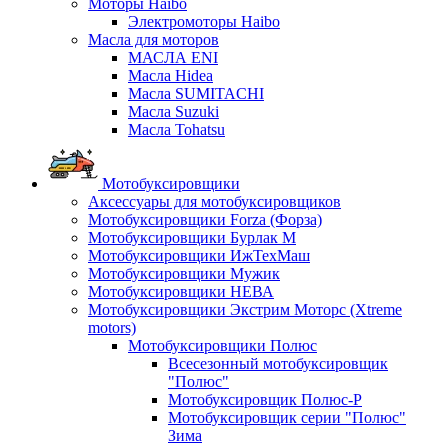
Моторы Haibo
Электромоторы Haibo
Масла для моторов
МАСЛА ENI
Масла Hidea
Масла SUMITACHI
Масла Suzuki
Масла Tohatsu
Мотобуксировщики
Аксессуары для мотобуксировщиков
Мотобуксировщики Forza (Форза)
Мотобуксировщики Бурлак М
Мотобуксировщики ИжТехМаш
Мотобуксировщики Мужик
Мотобуксировщики НЕВА
Мотобуксировщики Экстрим Моторс (Xtreme
motors)
Мотобуксировщики Полюс
Всесезонный мотобуксировщик
"Полюс"
Мотобуксировщик Полюс-Р
Мотобуксировщик серии "Полюс"
Зима