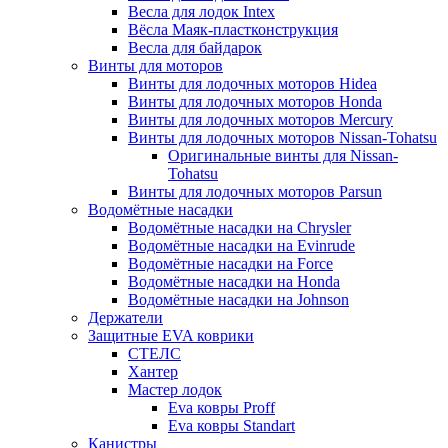
Весла для лодок Intex
Вёсла Маяк-пластконструкция
Весла для байдарок
Винты для моторов
Винты для лодочных моторов Hidea
Винты для лодочных моторов Honda
Винты для лодочных моторов Mercury
Винты для лодочных моторов Nissan-Tohatsu
Оригинальные винты для Nissan-
Tohatsu
Винты для лодочных моторов Parsun
Водомётные насадки
Водомётные насадки на Chrysler
Водомётные насадки на Evinrude
Водомётные насадки на Force
Водомётные насадки на Honda
Водомётные насадки на Johnson
Держатели
Защитные EVA коврики
СТЕЛС
Хантер
Мастер лодок
Eva ковры Proff
Eva ковры Standart
Канистры