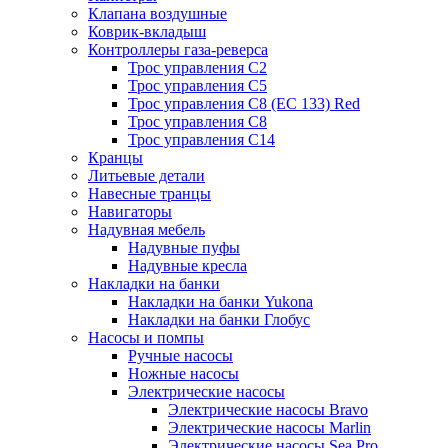
Клапана воздушные
Коврик-вкладыш
Контроллеры газа-реверса
Трос управления C2
Трос управления C5
Трос управления C8 (ЕС 133) Red
Трос управления C8
Трос управления C14
Кранцы
Литьевые детали
Навесные транцы
Навигаторы
Надувная мебель
Надувные пуфы
Надувные кресла
Накладки на банки
Накладки на банки Yukona
Накладки на банки Глобус
Насосы и помпы
Ручные насосы
Ножные насосы
Электрические насосы
Электрические насосы Bravo
Электрические насосы Marlin
Электрические насосы Sea Pro