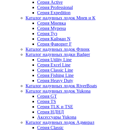
Серия Active
Серия Professional
Серия Expedition
Каталог надувных лодок Мнев и К
Серия Мневка
Серия Мурена
Серия Туз
Серия Кайман N
Серия Фаворит F
Каталог надувных лодок Флинк
Каталог надувных лодки Badger
Серия Utility Line
Серия Excel Line
Серия Classic Line
Серия Fishing Line
Серия Heavy Duty
Каталог надувных лодок RiverBoats
Каталог надувных лодок Yukona
Серия GT
Серия TS
Серия TLK и TSE
Серия НДНД
Аксессуары Yukona
Каталог надувных лодок Адмирал
Серия Classic