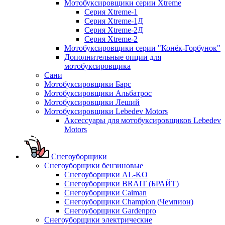
Мотобуксировщики серии Xtreme
Серия Xtreme-1
Серия Xtreme-1Д
Серия Xtreme-2Д
Серия Xtreme-2
Мотобуксировщики серии "Конёк-Горбунок"
Дополнительные опции для
мотобуксировщика
Сани
Мотобуксировщики Барс
Мотобуксировщики Альбатрос
Мотобуксировщики Леший
Мотобуксировщики Lebedev Motors
Аксессуары для мотобуксировщиков Lebedev
Motors
Снегоуборщики
Снегоуборщики бензиновые
Снегоуборщики AL-KO
Снегоуборщики BRAIT (БРАЙТ)
Снегоуборщики Caiman
Снегоуборщики Champion (Чемпион)
Снегоуборщики Gardenpro
Снегоуборщики электрические