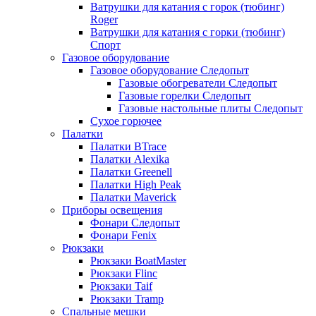
Ватрушки для катания с горок (тюбинг)
Roger
Ватрушки для катания с горки (тюбинг)
Спорт
Газовое оборудование
Газовое оборудование Следопыт
Газовые обогреватели Следопыт
Газовые горелки Следопыт
Газовые настольные плиты Следопыт
Сухое горючее
Палатки
Палатки BTrace
Палатки Alexika
Палатки Greenell
Палатки High Peak
Палатки Maverick
Приборы освещения
Фонари Следопыт
Фонари Fenix
Рюкзаки
Рюкзаки BoatMaster
Рюкзаки Flinc
Рюкзаки Taif
Рюкзаки Tramp
Спальные мешки