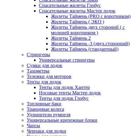
Спасательные жилеты Глобус
Спасательные жилеты Мастер лодок
Жилеты Таймень (PRO c воротником)
Жилеты Таймень ( ЭКО )
Жилеты Таймень двух стороний ( с
молнией воротником )
Жилеты Таймень 2
Жилеты Таймень -3 (двух.сторонний)
Жилеты Таймень (стандартный)
Стрингеры
Универсальные стрингеры
Сумки для лодок
Тахометры
Тележки для моторов
Тенты для лодок
Тенты для лодок Хантер
Носовые тенты Мастер лодок
Тенты для лодок Глобус
Топливные баки
Транцевые колеса
Удлинители румпеля
Универсальные крепежные блоки
Чапсы
Черпаки для лодки