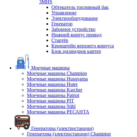
3MHS
Обтекатель топливный бак
Управление
Электрооборудование
Генератор
Заборное устройство
Нижний корпус привод
Стартёр
Кронштейн верхнего корпуса
Блок цилиндров картер
Моечные машины
Моечные машины Champion
Моечные машины Husqvarna
Моечные машины Huter
Моечные машины Karcher
Моечные машины Patriot
Моечные машины PIT
Моечные машины Stihl
Моечные машины РЕСАНТА
Генераторы (электростанции)
Генераторы (электростанции) Champion