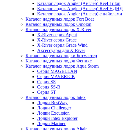
Каталог лодок Angler (Англер) Reef Triton
Каталог лодок Angler (Англер) Reef НДНД
Каталог лодок Angler (Англер) с пайолами
Каталог надувных лодок Fort Boat
Каталог надувных лодок Omolon
Каталог надувных лодок X-River
X-River серия Agent
X-River серия Grace
X-River серия Grace Wind
Аксессуары для X-River
Каталог надувных лодки Ботмастер
Каталог надувных лодок Феникc
Каталог надувных лодок Aqua Storm
Серия MAGELLAN
Серия MAVERICK
Серия SS
Серия SS-R
Серия ST
Каталог надувных лодок Intex
Лодки BestWay
Лодки Challenger
Лодки Excursion
Лодки Intex Explorer
Лодки Mariner
Каталог надувных лодок Altair