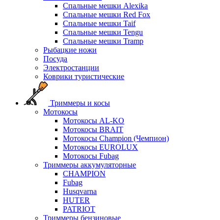
Спальные мешки Alexika
Спальные мешки Red Fox
Спальные мешки Taif
Спальные мешки Tengu
Спальные мешки Tramp
Рыбацкие ножи
Посуда
Электростанции
Коврики туристические
Триммеры и косы
Мотокосы
Мотокосы AL-KO
Мотокосы BRAIT
Мотокосы Champion (Чемпион)
Мотокосы EUROLUX
Мотокосы Fubag
Триммеры аккумуляторные
CHAMPION
Fubag
Husqvarna
HUTER
PATRIOT
Триммеры бензиновые