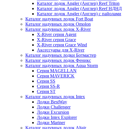
Каталог лодок Angler (Англер) Reef Triton
Каталог лодок Angler (Англер) Reef НДНД
Каталог лодок Angler (Англер) с пайолами
Каталог надувных лодок Fort Boat
Каталог надувных лодок Omolon
Каталог надувных лодок X-River
X-River серия Agent
X-River серия Grace
X-River серия Grace Wind
Аксессуары для X-River
Каталог надувных лодки Ботмастер
Каталог надувных лодок Феникc
Каталог надувных лодок Aqua Storm
Серия MAGELLAN
Серия MAVERICK
Серия SS
Серия SS-R
Серия ST
Каталог надувных лодок Intex
Лодки BestWay
Лодки Challenger
Лодки Excursion
Лодки Intex Explorer
Лодки Mariner
Каталог надувных лодок Altair