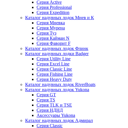
Серия Active
Серия Professional
Серия Expedition
Каталог надувных лодок Мнев и К
Серия Мневка
Серия Мурена
Серия Туз
Серия Кайман N
Серия Фаворит F
Каталог надувных лодок Флинк
Каталог надувных лодки Badger
Серия Utility Line
Серия Excel Line
Серия Classic Line
Серия Fishing Line
Серия Heavy Duty
Каталог надувных лодок RiverBoats
Каталог надувных лодок Yukona
Серия GT
Серия TS
Серия TLK и TSE
Серия НДНД
Аксессуары Yukona
Каталог надувных лодок Адмирал
Серия Classic