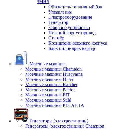
3MHS
Обтекатель топливный бак
Управление
Электрооборудование
Генератор
Заборное устройство
Нижний корпус привод
Стартёр
Кронштейн верхнего корпуса
Блок цилиндров картер
Моечные машины
Моечные машины Champion
Моечные машины Husqvarna
Моечные машины Huter
Моечные машины Karcher
Моечные машины Patriot
Моечные машины PIT
Моечные машины Stihl
Моечные машины РЕСАНТА
Генераторы (электростанции)
Генераторы (электростанции) Champion