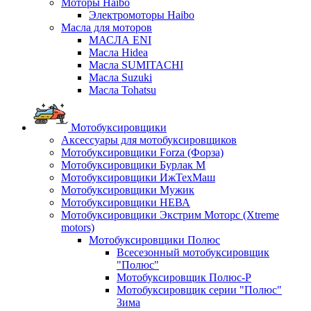
Моторы Haibo
Электромоторы Haibo
Масла для моторов
МАСЛА ENI
Масла Hidea
Масла SUMITACHI
Масла Suzuki
Масла Tohatsu
Мотобуксировщики
Аксессуары для мотобуксировщиков
Мотобуксировщики Forza (Форза)
Мотобуксировщики Бурлак М
Мотобуксировщики ИжТехМаш
Мотобуксировщики Мужик
Мотобуксировщики НЕВА
Мотобуксировщики Экстрим Моторс (Xtreme
motors)
Мотобуксировщики Полюс
Всесезонный мотобуксировщик
"Полюс"
Мотобуксировщик Полюс-Р
Мотобуксировщик серии "Полюс"
Зима