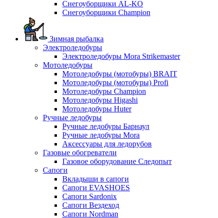
Снегоуборщики AL-KO
Снегоуборщики Champion
Зимная рыбалка
Электроледобуры
Электроледобуры Mora Strikemaster
Мотоледобуры
Мотоледобуры (мотобуры) BRAIT
Мотоледобуры (мотобуры) Profi
Мотоледобуры Champion
Мотоледобуры Higashi
Мотоледобуры Huter
Ручные ледобуры
Ручные ледобуры Барнаул
Ручные ледобуры Mora
Аксессуары для ледорубов
Газовые обогреватели
Газовое оборудование Следопыт
Сапоги
Вкладыши в сапоги
Сапоги EVASHOES
Сапоги Sardonix
Сапоги Вездеход
Сапоги Nordman