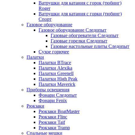
Ватрушки для катания с горок (тюбинг)
Roger
Ватрушки для катания с горки (тюбинг)
Спорт
Газовое оборудование
Газовое оборудование Следопыт
Газовые обогреватели Следопыт
Газовые горелки Следопыт
Газовые настольные плиты Следопыт
Сухое горючее
Палатки
Палатки BTrace
Палатки Alexika
Палатки Greenell
Палатки High Peak
Палатки Maverick
Приборы освещения
Фонари Следопыт
Фонари Fenix
Рюкзаки
Рюкзаки BoatMaster
Рюкзаки Flinc
Рюкзаки Taif
Рюкзаки Tramp
Спальные мешки