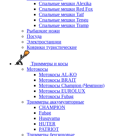
Спальные мешки Alexika
Спальные мешки Red Fox
Спальные мешки Taif
Спальные мешки Tengu
Спальные мешки Tramp
Рыбацкие ножи
Посуда
Электростанции
Коврики туристические
Триммеры и косы
Мотокосы
Мотокосы AL-KO
Мотокосы BRAIT
Мотокосы Champion (Чемпион)
Мотокосы EUROLUX
Мотокосы Fubag
Триммеры аккумуляторные
CHAMPION
Fubag
Husqvarna
HUTER
PATRIOT
Триммеры бензиновые