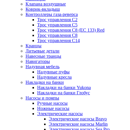
Клапана воздушные
Коврик-вкладыш
Контроллеры газа-реверса
Трос управления C2
Трос управления C5
Трос управления C8 (ЕС 133) Red
Трос управления C8
Трос управления C14
Кранцы
Литьевые детали
Навесные транцы
Навигаторы
Надувная мебель
Надувные пуфы
Надувные кресла
Накладки на банки
Накладки на банки Yukona
Накладки на банки Глобус
Насосы и помпы
Ручные насосы
Ножные насосы
Электрические насосы
Электрические насосы Bravo
Электрические насосы Marlin
Электрические насосы Sea Pro