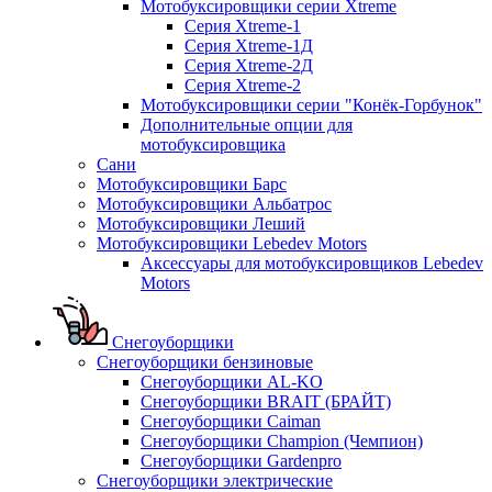
Мотобуксировщики серии Xtreme
Серия Xtreme-1
Серия Xtreme-1Д
Серия Xtreme-2Д
Серия Xtreme-2
Мотобуксировщики серии "Конёк-Горбунок"
Дополнительные опции для
мотобуксировщика
Сани
Мотобуксировщики Барс
Мотобуксировщики Альбатрос
Мотобуксировщики Леший
Мотобуксировщики Lebedev Motors
Аксессуары для мотобуксировщиков Lebedev
Motors
Снегоуборщики
Снегоуборщики бензиновые
Снегоуборщики AL-KO
Снегоуборщики BRAIT (БРАЙТ)
Снегоуборщики Caiman
Снегоуборщики Champion (Чемпион)
Снегоуборщики Gardenpro
Снегоуборщики электрические