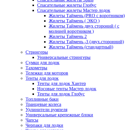
Спасательные жилеты Глобус
Спасательные жилеты Мастер лодок
Жилеты Таймень (PRO c воротником)
Жилеты Таймень ( ЭКО )
Жилеты Таймень двух стороний ( с
молнией воротником )
Жилеты Таймень 2
Жилеты Таймень -3 (двух.сторонний)
Жилеты Таймень (стандартный)
Стрингеры
Универсальные стрингеры
Сумки для лодок
Тахометры
Тележки для моторов
Тенты для лодок
Тенты для лодок Хантер
Носовые тенты Мастер лодок
Тенты для лодок Глобус
Топливные баки
Транцевые колеса
Удлинители румпеля
Универсальные крепежные блоки
Чапсы
Черпаки для лодки