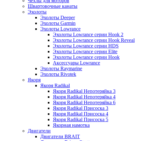
Чехлы для моторов
Швартовочные канаты
Эхолоты
Эхолоты Deeper
Эхолоты Garmin
Эхолоты Lowrance
Эхолоты Lowrance серии Hook 2
Эхолоты Lowrance серии Hook Reveal
Эхолоты Lowrance серии HDS
Эхолоты Lowrance серии Elite
Эхолоты Lowrance серии Hook
Аксессуары Lowrance
Эхолоты Raymarine
Эхолоты Rivotek
Якоря
Якоря Radikal
Якоря Radikal Непотеряйка 3
Якоря Radikal Непотеряйка 4
Якоря Radikal Непотеряйка 6
Якоря Radikal Присоска 3
Якоря Radikal Присоска 4
Якоря Radikal Присоска 5
Якорная намотка
Двигатели
Двигатели BRAIT