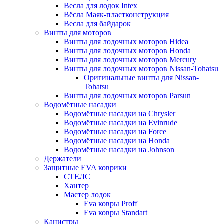
Весла для лодок Intex
Вёсла Маяк-пластконструкция
Весла для байдарок
Винты для моторов
Винты для лодочных моторов Hidea
Винты для лодочных моторов Honda
Винты для лодочных моторов Mercury
Винты для лодочных моторов Nissan-Tohatsu
Оригинальные винты для Nissan-
Tohatsu
Винты для лодочных моторов Parsun
Водомётные насадки
Водомётные насадки на Chrysler
Водомётные насадки на Evinrude
Водомётные насадки на Force
Водомётные насадки на Honda
Водомётные насадки на Johnson
Держатели
Защитные EVA коврики
СТЕЛС
Хантер
Мастер лодок
Eva ковры Proff
Eva ковры Standart
Канистры