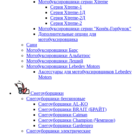
Мотобуксировщики серии Xtreme
Серия Xtreme-1
Серия Xtreme-1Д
Серия Xtreme-2Д
Серия Xtreme-2
Мотобуксировщики серии "Конёк-Горбунок"
Дополнительные опции для
мотобуксировщика
Сани
Мотобуксировщики Барс
Мотобуксировщики Альбатрос
Мотобуксировщики Леший
Мотобуксировщики Lebedev Motors
Аксессуары для мотобуксировщиков Lebedev
Motors
Снегоуборщики
Снегоуборщики бензиновые
Снегоуборщики AL-KO
Снегоуборщики BRAIT (БРАЙТ)
Снегоуборщики Caiman
Снегоуборщики Champion (Чемпион)
Снегоуборщики Gardenpro
Снегоуборщики электрические