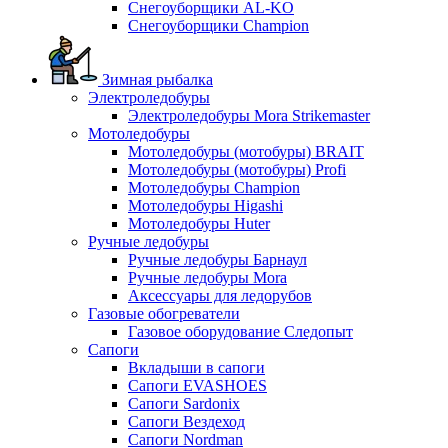
Снегоуборщики AL-KO
Снегоуборщики Champion
Зимная рыбалка
Электроледобуры
Электроледобуры Mora Strikemaster
Мотоледобуры
Мотоледобуры (мотобуры) BRAIT
Мотоледобуры (мотобуры) Profi
Мотоледобуры Champion
Мотоледобуры Higashi
Мотоледобуры Huter
Ручные ледобуры
Ручные ледобуры Барнаул
Ручные ледобуры Mora
Аксессуары для ледорубов
Газовые обогреватели
Газовое оборудование Следопыт
Сапоги
Вкладыши в сапоги
Сапоги EVASHOES
Сапоги Sardonix
Сапоги Вездеход
Сапоги Nordman