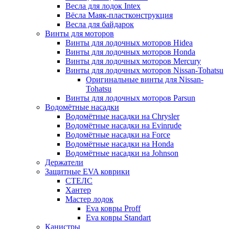
Весла для лодок Intex
Вёсла Маяк-пластконструкция
Весла для байдарок
Винты для моторов
Винты для лодочных моторов Hidea
Винты для лодочных моторов Honda
Винты для лодочных моторов Mercury
Винты для лодочных моторов Nissan-Tohatsu
Оригинальные винты для Nissan-
Tohatsu
Винты для лодочных моторов Parsun
Водомётные насадки
Водомётные насадки на Chrysler
Водомётные насадки на Evinrude
Водомётные насадки на Force
Водомётные насадки на Honda
Водомётные насадки на Johnson
Держатели
Защитные EVA коврики
СТЕЛС
Хантер
Мастер лодок
Eva ковры Proff
Eva ковры Standart
Канистры