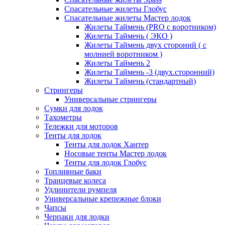
Спасательные жилеты Глобус
Спасательные жилеты Мастер лодок
Жилеты Таймень (PRO c воротником)
Жилеты Таймень ( ЭКО )
Жилеты Таймень двух стороний ( с
молнией воротником )
Жилеты Таймень 2
Жилеты Таймень -3 (двух.сторонний)
Жилеты Таймень (стандартный)
Стрингеры
Универсальные стрингеры
Сумки для лодок
Тахометры
Тележки для моторов
Тенты для лодок
Тенты для лодок Хантер
Носовые тенты Мастер лодок
Тенты для лодок Глобус
Топливные баки
Транцевые колеса
Удлинители румпеля
Универсальные крепежные блоки
Чапсы
Черпаки для лодки