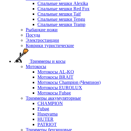
Спальные мешки Alexika
Спальные мешки Red Fox
Спальные мешки Taif
Спальные мешки Tengu
Спальные мешки Tramp
Рыбацкие ножи
Посуда
Электростанции
Коврики туристические
Триммеры и косы
Мотокосы
Мотокосы AL-KO
Мотокосы BRAIT
Мотокосы Champion (Чемпион)
Мотокосы EUROLUX
Мотокосы Fubag
Триммеры аккумуляторные
CHAMPION
Fubag
Husqvarna
HUTER
PATRIOT
Триммеры бензиновые