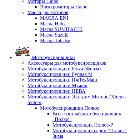
Моторы Haibo
Электромоторы Haibo
Масла для моторов
МАСЛА ENI
Масла Hidea
Масла SUMITACHI
Масла Suzuki
Масла Tohatsu
Мотобуксировщики
Аксессуары для мотобуксировщиков
Мотобуксировщики Forza (Форза)
Мотобуксировщики Бурлак М
Мотобуксировщики ИжТехМаш
Мотобуксировщики Мужик
Мотобуксировщики НЕВА
Мотобуксировщики Экстрим Моторс (Xtreme
motors)
Мотобуксировщики Полюс
Всесезонный мотобуксировщик
"Полюс"
Мотобуксировщик Полюс-Р
Мотобуксировщик серии "Полюс"
Зима