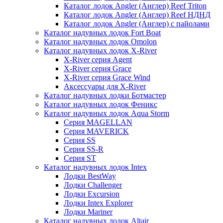
Каталог лодок Angler (Англер) Reef Triton
Каталог лодок Angler (Англер) Reef НДНД
Каталог лодок Angler (Англер) с пайолами
Каталог надувных лодок Fort Boat
Каталог надувных лодок Omolon
Каталог надувных лодок X-River
X-River серия Agent
X-River серия Grace
X-River серия Grace Wind
Аксессуары для X-River
Каталог надувных лодки Ботмастер
Каталог надувных лодок Феникc
Каталог надувных лодок Aqua Storm
Серия MAGELLAN
Серия MAVERICK
Серия SS
Серия SS-R
Серия ST
Каталог надувных лодок Intex
Лодки BestWay
Лодки Challenger
Лодки Excursion
Лодки Intex Explorer
Лодки Mariner
Каталог надувных лодок Altair