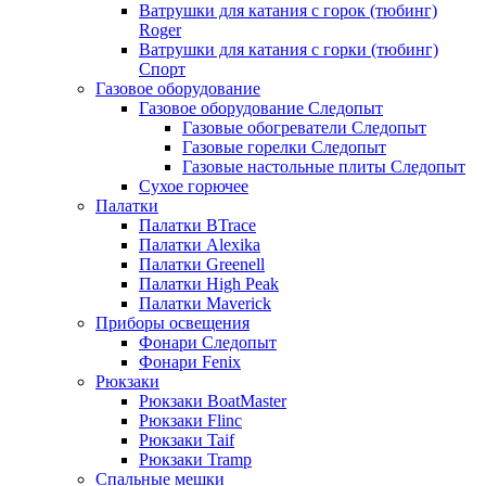
Ватрушки для катания с горок (тюбинг)
Roger
Ватрушки для катания с горки (тюбинг)
Спорт
Газовое оборудование
Газовое оборудование Следопыт
Газовые обогреватели Следопыт
Газовые горелки Следопыт
Газовые настольные плиты Следопыт
Сухое горючее
Палатки
Палатки BTrace
Палатки Alexika
Палатки Greenell
Палатки High Peak
Палатки Maverick
Приборы освещения
Фонари Следопыт
Фонари Fenix
Рюкзаки
Рюкзаки BoatMaster
Рюкзаки Flinc
Рюкзаки Taif
Рюкзаки Tramp
Спальные мешки