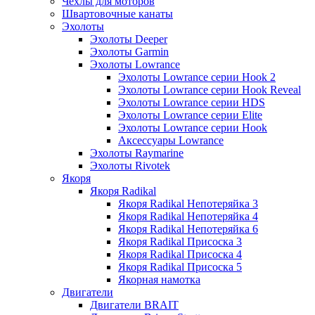
Чехлы для моторов
Швартовочные канаты
Эхолоты
Эхолоты Deeper
Эхолоты Garmin
Эхолоты Lowrance
Эхолоты Lowrance серии Hook 2
Эхолоты Lowrance серии Hook Reveal
Эхолоты Lowrance серии HDS
Эхолоты Lowrance серии Elite
Эхолоты Lowrance серии Hook
Аксессуары Lowrance
Эхолоты Raymarine
Эхолоты Rivotek
Якоря
Якоря Radikal
Якоря Radikal Непотеряйка 3
Якоря Radikal Непотеряйка 4
Якоря Radikal Непотеряйка 6
Якоря Radikal Присоска 3
Якоря Radikal Присоска 4
Якоря Radikal Присоска 5
Якорная намотка
Двигатели
Двигатели BRAIT