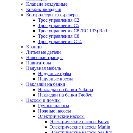
Клапана воздушные
Коврик-вкладыш
Контроллеры газа-реверса
Трос управления C2
Трос управления C5
Трос управления C8 (ЕС 133) Red
Трос управления C8
Трос управления C14
Кранцы
Литьевые детали
Навесные транцы
Навигаторы
Надувная мебель
Надувные пуфы
Надувные кресла
Накладки на банки
Накладки на банки Yukona
Накладки на банки Глобус
Насосы и помпы
Ручные насосы
Ножные насосы
Электрические насосы
Электрические насосы Bravo
Электрические насосы Marlin
Электрические насосы Sea Pro