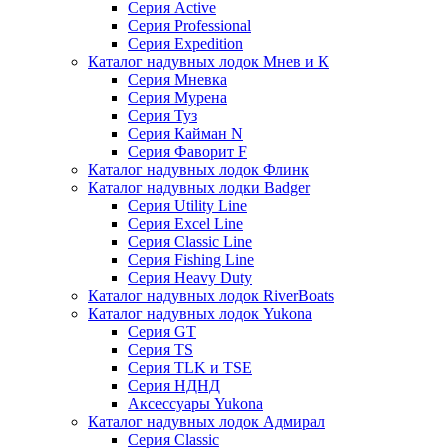
Серия Active
Серия Professional
Серия Expedition
Каталог надувных лодок Мнев и К
Серия Мневка
Серия Мурена
Серия Туз
Серия Кайман N
Серия Фаворит F
Каталог надувных лодок Флинк
Каталог надувных лодки Badger
Серия Utility Line
Серия Excel Line
Серия Classic Line
Серия Fishing Line
Серия Heavy Duty
Каталог надувных лодок RiverBoats
Каталог надувных лодок Yukona
Серия GT
Серия TS
Серия TLK и TSE
Серия НДНД
Аксессуары Yukona
Каталог надувных лодок Адмирал
Серия Classic