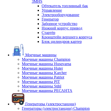
3MHS
Обтекатель топливный бак
Управление
Электрооборудование
Генератор
Заборное устройство
Нижний корпус привод
Стартёр
Кронштейн верхнего корпуса
Блок цилиндров картер
Моечные машины
Моечные машины Champion
Моечные машины Husqvarna
Моечные машины Huter
Моечные машины Karcher
Моечные машины Patriot
Моечные машины PIT
Моечные машины Stihl
Моечные машины РЕСАНТА
Генераторы (электростанции)
Генераторы (электростанции) Champion