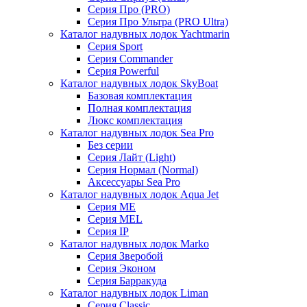
Серия Про (PRO)
Серия Про Ультра (PRO Ultra)
Каталог надувных лодок Yachtmarin
Серия Sport
Серия Commander
Серия Powerful
Каталог надувных лодок SkyBoat
Базовая комплектация
Полная комплектация
Люкс комплектация
Каталог надувных лодок Sea Pro
Без серии
Серия Лайт (Light)
Серия Нормал (Normal)
Аксессуары Sea Pro
Каталог надувных лодок Aqua Jet
Серия ME
Серия MEL
Серия IP
Каталог надувных лодок Marko
Серия Зверобой
Серия Эконом
Серия Барракуда
Каталог надувных лодок Liman
Серия Classic