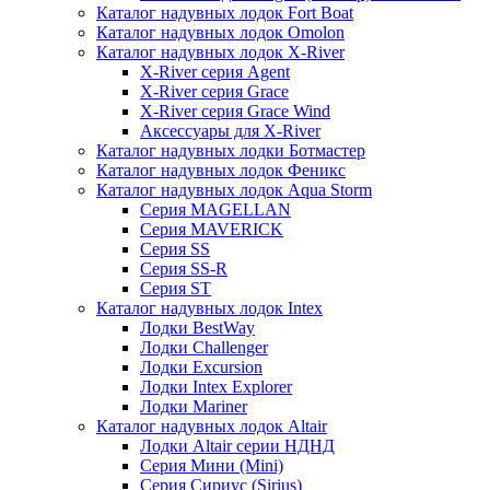
Каталог надувных лодок Fort Boat
Каталог надувных лодок Omolon
Каталог надувных лодок X-River
X-River серия Agent
X-River серия Grace
X-River серия Grace Wind
Аксессуары для X-River
Каталог надувных лодки Ботмастер
Каталог надувных лодок Феникc
Каталог надувных лодок Aqua Storm
Серия MAGELLAN
Серия MAVERICK
Серия SS
Серия SS-R
Серия ST
Каталог надувных лодок Intex
Лодки BestWay
Лодки Challenger
Лодки Excursion
Лодки Intex Explorer
Лодки Mariner
Каталог надувных лодок Altair
Лодки Altair серии НДНД
Серия Мини (Mini)
Серия Сириус (Sirius)