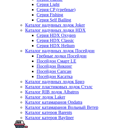
Серия Light
Серия CP (гребные)
Серия Fishing
Серия Self Bailing
Каталог надувных лодок Joker
Каталог надувных лодки HDX
Серия HDX Oxygen
Серия HDX Classic
Серия HDX Helium
Каталог надувных лодок Посейдон
Гребные лодки Посейдон
Посейдон Смарт LE
Посейдон Викинг
Посейдон Сапсан
Посейдон Касатка
Каталог надувных лодок Бриз
Каталог пластиковых лодок Стэлс
Каталог RIB лодок Albatros
Каталог лодок Laker
Каталог катамаранов Ondatra
Каталог катамаранов Вольный Ветер
Каталог катеров Barents
Каталог катеров Bayliner