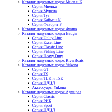
Каталог надувных лодок Мнев и К
Серия Мневка
Серия Мурена
Серия Туз
Серия Кайман N
Серия Фаворит F
Каталог надувных лодок Флинк
Каталог надувных лодки Badger
Серия Utility Line
Серия Excel Line
Серия Classic Line
Серия Fishing Line
Серия Heavy Duty
Каталог надувных лодок RiverBoats
Каталог надувных лодок Yukona
Серия GT
Серия TS
Серия TLK и TSE
Серия НДНД
Аксессуары Yukona
Каталог надувных лодок Адмирал
Серия Classic
Серия РИБ
Серия Sport
Серия НДНД