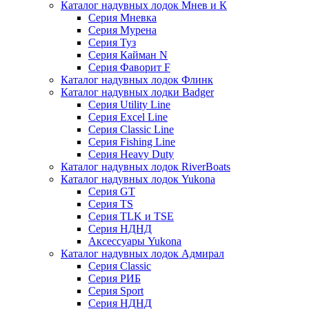
Каталог надувных лодок Мнев и К
Серия Мневка
Серия Мурена
Серия Туз
Серия Кайман N
Серия Фаворит F
Каталог надувных лодок Флинк
Каталог надувных лодки Badger
Серия Utility Line
Серия Excel Line
Серия Classic Line
Серия Fishing Line
Серия Heavy Duty
Каталог надувных лодок RiverBoats
Каталог надувных лодок Yukona
Серия GT
Серия TS
Серия TLK и TSE
Серия НДНД
Аксессуары Yukona
Каталог надувных лодок Адмирал
Серия Classic
Серия РИБ
Серия Sport
Серия НДНД