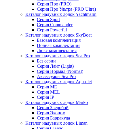
Серия Про (PRO)
Серия Про Ультра (PRO Ultra)
Каталог надувных лодок Yachtmarin
Серия Sport
Серия Commander
Серия Powerful
Каталог надувных лодок SkyBoat
Базовая комплектация
Полная комплектация
Люкс комплектация
Каталог надувных лодок Sea Pro
Без серии
Серия Лайт (Light)
Серия Нормал (Normal)
Аксессуары Sea Pro
Каталог надувных лодок Aqua Jet
Серия ME
Серия MEL
Серия IP
Каталог надувных лодок Marko
Серия Зверобой
Серия Эконом
Серия Барракуда
Каталог надувных лодок Liman
Серия Classic