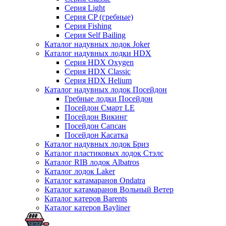
Серия Light
Серия CP (гребные)
Серия Fishing
Серия Self Bailing
Каталог надувных лодок Joker
Каталог надувных лодки HDX
Серия HDX Oxygen
Серия HDX Classic
Серия HDX Helium
Каталог надувных лодок Посейдон
Гребные лодки Посейдон
Посейдон Смарт LE
Посейдон Викинг
Посейдон Сапсан
Посейдон Касатка
Каталог надувных лодок Бриз
Каталог пластиковых лодок Стэлс
Каталог RIB лодок Albatros
Каталог лодок Laker
Каталог катамаранов Ondatra
Каталог катамаранов Вольный Ветер
Каталог катеров Barents
Каталог катеров Bayliner