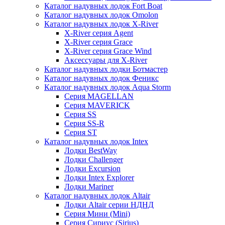
Каталог надувных лодок Fort Boat
Каталог надувных лодок Omolon
Каталог надувных лодок X-River
X-River серия Agent
X-River серия Grace
X-River серия Grace Wind
Аксессуары для X-River
Каталог надувных лодки Ботмастер
Каталог надувных лодок Феникc
Каталог надувных лодок Aqua Storm
Серия MAGELLAN
Серия MAVERICK
Серия SS
Серия SS-R
Серия ST
Каталог надувных лодок Intex
Лодки BestWay
Лодки Challenger
Лодки Excursion
Лодки Intex Explorer
Лодки Mariner
Каталог надувных лодок Altair
Лодки Altair серии НДНД
Серия Мини (Mini)
Серия Сириус (Sirius)