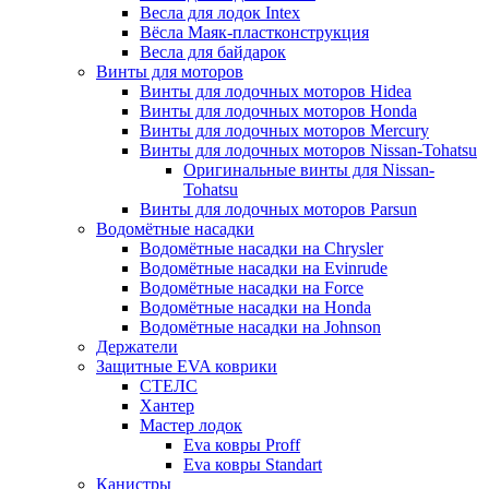
Весла для лодок Intex
Вёсла Маяк-пластконструкция
Весла для байдарок
Винты для моторов
Винты для лодочных моторов Hidea
Винты для лодочных моторов Honda
Винты для лодочных моторов Mercury
Винты для лодочных моторов Nissan-Tohatsu
Оригинальные винты для Nissan-
Tohatsu
Винты для лодочных моторов Parsun
Водомётные насадки
Водомётные насадки на Chrysler
Водомётные насадки на Evinrude
Водомётные насадки на Force
Водомётные насадки на Honda
Водомётные насадки на Johnson
Держатели
Защитные EVA коврики
СТЕЛС
Хантер
Мастер лодок
Eva ковры Proff
Eva ковры Standart
Канистры