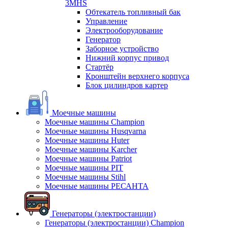
3MHS
Обтекатель топливный бак
Управление
Электрооборудование
Генератор
Заборное устройство
Нижний корпус привод
Стартёр
Кронштейн верхнего корпуса
Блок цилиндров картер
Моечные машины
Моечные машины Champion
Моечные машины Husqvarna
Моечные машины Huter
Моечные машины Karcher
Моечные машины Patriot
Моечные машины PIT
Моечные машины Stihl
Моечные машины РЕСАНТА
Генераторы (электростанции)
Генераторы (электростанции) Champion