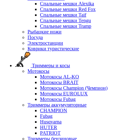
Спальные мешки Alexika
Спальные мешки Red Fox
Спальные мешки Taif
Спальные мешки Tengu
Спальные мешки Tramp
Рыбацкие ножи
Посуда
Электростанции
Коврики туристические
Триммеры и косы
Мотокосы
Мотокосы AL-KO
Мотокосы BRAIT
Мотокосы Champion (Чемпион)
Мотокосы EUROLUX
Мотокосы Fubag
Триммеры аккумуляторные
CHAMPION
Fubag
Husqvarna
HUTER
PATRIOT
Триммеры бензиновые