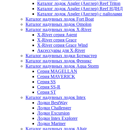
Каталог лодок Angler (Англер) Reef Triton
Каталог лодок Angler (Англер) Reef НДНД
Каталог лодок Angler (Англер) с пайолами
Каталог надувных лодок Fort Boat
Каталог надувных лодок Omolon
Каталог надувных лодок X-River
X-River серия Agent
X-River серия Grace
X-River серия Grace Wind
Аксессуары для X-River
Каталог надувных лодки Ботмастер
Каталог надувных лодок Феникc
Каталог надувных лодок Aqua Storm
Серия MAGELLAN
Серия MAVERICK
Серия SS
Серия SS-R
Серия ST
Каталог надувных лодок Intex
Лодки BestWay
Лодки Challenger
Лодки Excursion
Лодки Intex Explorer
Лодки Mariner
Каталог надувных лодок Altair