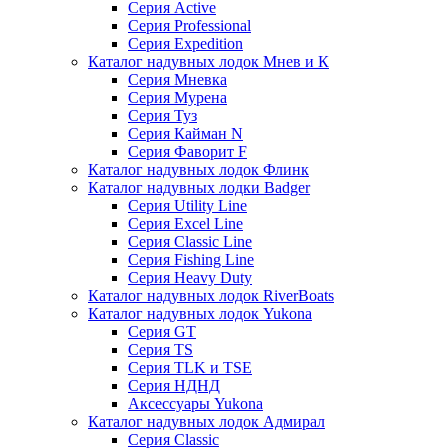
Серия Active
Серия Professional
Серия Expedition
Каталог надувных лодок Мнев и К
Серия Мневка
Серия Мурена
Серия Туз
Серия Кайман N
Серия Фаворит F
Каталог надувных лодок Флинк
Каталог надувных лодки Badger
Серия Utility Line
Серия Excel Line
Серия Classic Line
Серия Fishing Line
Серия Heavy Duty
Каталог надувных лодок RiverBoats
Каталог надувных лодок Yukona
Серия GT
Серия TS
Серия TLK и TSE
Серия НДНД
Аксессуары Yukona
Каталог надувных лодок Адмирал
Серия Classic