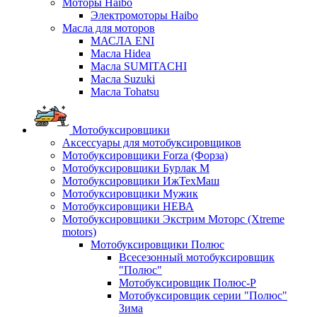
Моторы Haibo
Электромоторы Haibo
Масла для моторов
МАСЛА ENI
Масла Hidea
Масла SUMITACHI
Масла Suzuki
Масла Tohatsu
Мотобуксировщики
Аксессуары для мотобуксировщиков
Мотобуксировщики Forza (Форза)
Мотобуксировщики Бурлак М
Мотобуксировщики ИжТехМаш
Мотобуксировщики Мужик
Мотобуксировщики НЕВА
Мотобуксировщики Экстрим Моторс (Xtreme
motors)
Мотобуксировщики Полюс
Всесезонный мотобуксировщик
"Полюс"
Мотобуксировщик Полюс-Р
Мотобуксировщик серии "Полюс"
Зима