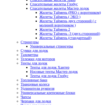
Спасательные жилеты Глобус
Спасательные жилеты Мастер лодок
Жилеты Таймень (PRO c воротником)
Жилеты Таймень ( ЭКО )
Жилеты Таймень двух стороний ( с
молнией воротником )
Жилеты Таймень 2
Жилеты Таймень -3 (двух.сторонний)
Жилеты Таймень (стандартный)
Стрингеры
Универсальные стрингеры
Сумки для лодок
Тахометры
Тележки для моторов
Тенты для лодок
Тенты для лодок Хантер
Носовые тенты Мастер лодок
Тенты для лодок Глобус
Топливные баки
Транцевые колеса
Удлинители румпеля
Универсальные крепежные блоки
Чапсы
Черпаки для лодки