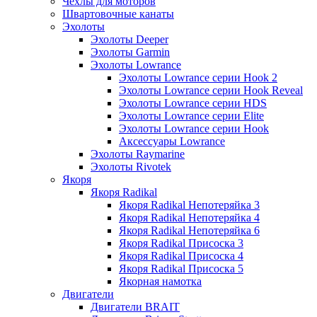
Чехлы для моторов
Швартовочные канаты
Эхолоты
Эхолоты Deeper
Эхолоты Garmin
Эхолоты Lowrance
Эхолоты Lowrance серии Hook 2
Эхолоты Lowrance серии Hook Reveal
Эхолоты Lowrance серии HDS
Эхолоты Lowrance серии Elite
Эхолоты Lowrance серии Hook
Аксессуары Lowrance
Эхолоты Raymarine
Эхолоты Rivotek
Якоря
Якоря Radikal
Якоря Radikal Непотеряйка 3
Якоря Radikal Непотеряйка 4
Якоря Radikal Непотеряйка 6
Якоря Radikal Присоска 3
Якоря Radikal Присоска 4
Якоря Radikal Присоска 5
Якорная намотка
Двигатели
Двигатели BRAIT