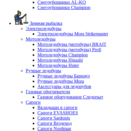
Снегоуборщики AL-KO
Снегоуборщики Champion
Зимная рыбалка
Электроледобуры
Электроледобуры Mora Strikemaster
Мотоледобуры
Мотоледобуры (мотобуры) BRAIT
Мотоледобуры (мотобуры) Profi
Мотоледобуры Champion
Мотоледобуры Higashi
Мотоледобуры Huter
Ручные ледобуры
Ручные ледобуры Барнаул
Ручные ледобуры Mora
Аксессуары для ледорубов
Газовые обогреватели
Газовое оборудование Следопыт
Сапоги
Вкладыши в сапоги
Сапоги EVASHOES
Сапоги Sardonix
Сапоги Вездеход
Сапоги Nordman