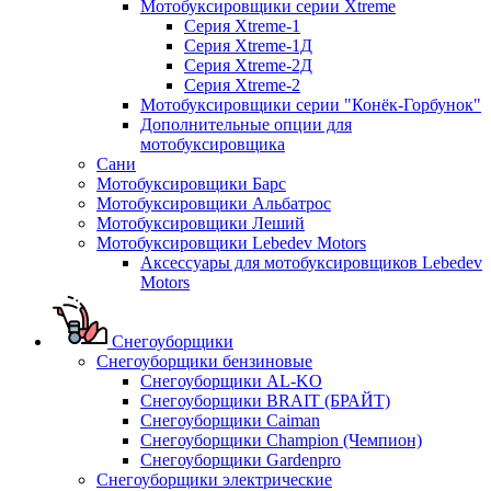
Мотобуксировщики серии Xtreme
Серия Xtreme-1
Серия Xtreme-1Д
Серия Xtreme-2Д
Серия Xtreme-2
Мотобуксировщики серии "Конёк-Горбунок"
Дополнительные опции для
мотобуксировщика
Сани
Мотобуксировщики Барс
Мотобуксировщики Альбатрос
Мотобуксировщики Леший
Мотобуксировщики Lebedev Motors
Аксессуары для мотобуксировщиков Lebedev
Motors
Снегоуборщики
Снегоуборщики бензиновые
Снегоуборщики AL-KO
Снегоуборщики BRAIT (БРАЙТ)
Снегоуборщики Caiman
Снегоуборщики Champion (Чемпион)
Снегоуборщики Gardenpro
Снегоуборщики электрические