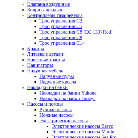
Клапана воздушные
Коврик-вкладыш
Контроллеры газа-реверса
Трос управления C2
Трос управления C5
Трос управления C8 (ЕС 133) Red
Трос управления C8
Трос управления C14
Кранцы
Литьевые детали
Навесные транцы
Навигаторы
Надувная мебель
Надувные пуфы
Надувные кресла
Накладки на банки
Накладки на банки Yukona
Накладки на банки Глобус
Насосы и помпы
Ручные насосы
Ножные насосы
Электрические насосы
Электрические насосы Bravo
Электрические насосы Marlin
Электрические насосы Sea Pro