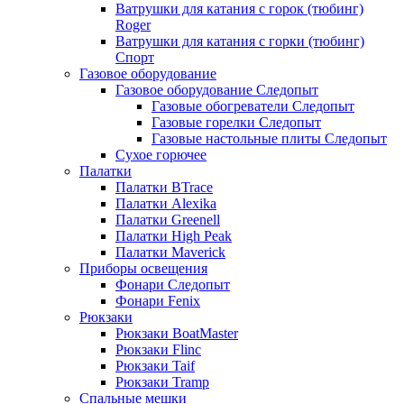
Ватрушки для катания с горок (тюбинг)
Roger
Ватрушки для катания с горки (тюбинг)
Спорт
Газовое оборудование
Газовое оборудование Следопыт
Газовые обогреватели Следопыт
Газовые горелки Следопыт
Газовые настольные плиты Следопыт
Сухое горючее
Палатки
Палатки BTrace
Палатки Alexika
Палатки Greenell
Палатки High Peak
Палатки Maverick
Приборы освещения
Фонари Следопыт
Фонари Fenix
Рюкзаки
Рюкзаки BoatMaster
Рюкзаки Flinc
Рюкзаки Taif
Рюкзаки Tramp
Спальные мешки