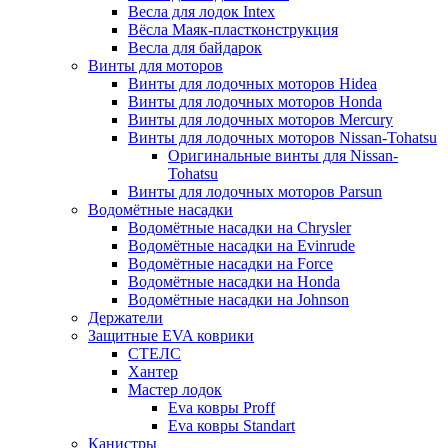
Весла для лодок Intex
Вёсла Маяк-пластконструкция
Весла для байдарок
Винты для моторов
Винты для лодочных моторов Hidea
Винты для лодочных моторов Honda
Винты для лодочных моторов Mercury
Винты для лодочных моторов Nissan-Tohatsu
Оригинальные винты для Nissan-
Tohatsu
Винты для лодочных моторов Parsun
Водомётные насадки
Водомётные насадки на Chrysler
Водомётные насадки на Evinrude
Водомётные насадки на Force
Водомётные насадки на Honda
Водомётные насадки на Johnson
Держатели
Защитные EVA коврики
СТЕЛС
Хантер
Мастер лодок
Eva ковры Proff
Eva ковры Standart
Канистры