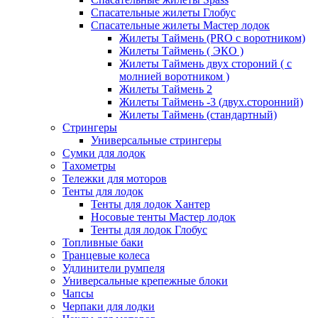
Спасательные жилеты Глобус
Спасательные жилеты Мастер лодок
Жилеты Таймень (PRO c воротником)
Жилеты Таймень ( ЭКО )
Жилеты Таймень двух стороний ( с
молнией воротником )
Жилеты Таймень 2
Жилеты Таймень -3 (двух.сторонний)
Жилеты Таймень (стандартный)
Стрингеры
Универсальные стрингеры
Сумки для лодок
Тахометры
Тележки для моторов
Тенты для лодок
Тенты для лодок Хантер
Носовые тенты Мастер лодок
Тенты для лодок Глобус
Топливные баки
Транцевые колеса
Удлинители румпеля
Универсальные крепежные блоки
Чапсы
Черпаки для лодки