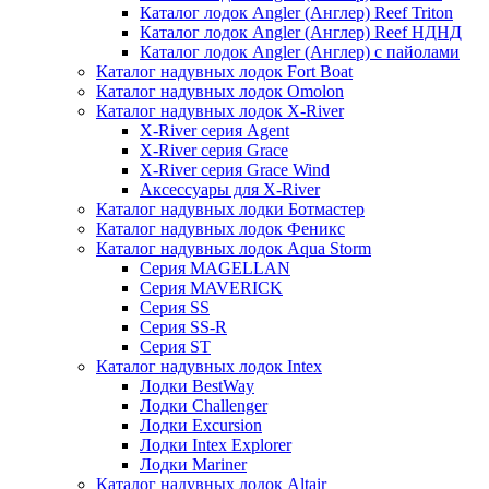
Каталог лодок Angler (Англер) Reef Triton
Каталог лодок Angler (Англер) Reef НДНД
Каталог лодок Angler (Англер) с пайолами
Каталог надувных лодок Fort Boat
Каталог надувных лодок Omolon
Каталог надувных лодок X-River
X-River серия Agent
X-River серия Grace
X-River серия Grace Wind
Аксессуары для X-River
Каталог надувных лодки Ботмастер
Каталог надувных лодок Феникc
Каталог надувных лодок Aqua Storm
Серия MAGELLAN
Серия MAVERICK
Серия SS
Серия SS-R
Серия ST
Каталог надувных лодок Intex
Лодки BestWay
Лодки Challenger
Лодки Excursion
Лодки Intex Explorer
Лодки Mariner
Каталог надувных лодок Altair