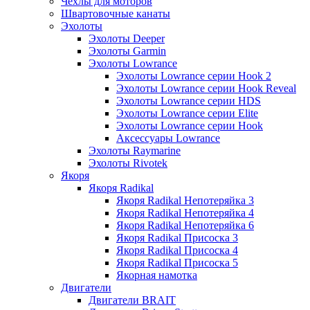
Чехлы для моторов
Швартовочные канаты
Эхолоты
Эхолоты Deeper
Эхолоты Garmin
Эхолоты Lowrance
Эхолоты Lowrance серии Hook 2
Эхолоты Lowrance серии Hook Reveal
Эхолоты Lowrance серии HDS
Эхолоты Lowrance серии Elite
Эхолоты Lowrance серии Hook
Аксессуары Lowrance
Эхолоты Raymarine
Эхолоты Rivotek
Якоря
Якоря Radikal
Якоря Radikal Непотеряйка 3
Якоря Radikal Непотеряйка 4
Якоря Radikal Непотеряйка 6
Якоря Radikal Присоска 3
Якоря Radikal Присоска 4
Якоря Radikal Присоска 5
Якорная намотка
Двигатели
Двигатели BRAIT