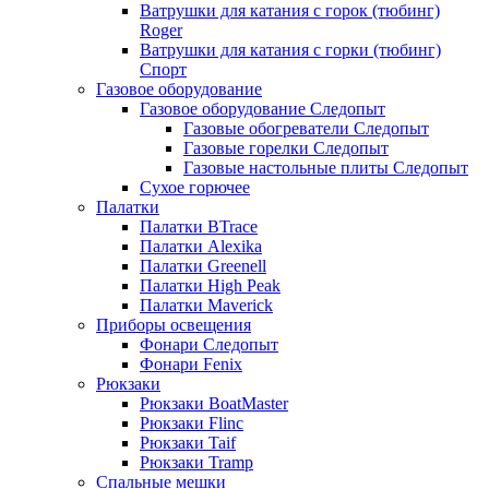
Ватрушки для катания с горок (тюбинг)
Roger
Ватрушки для катания с горки (тюбинг)
Спорт
Газовое оборудование
Газовое оборудование Следопыт
Газовые обогреватели Следопыт
Газовые горелки Следопыт
Газовые настольные плиты Следопыт
Сухое горючее
Палатки
Палатки BTrace
Палатки Alexika
Палатки Greenell
Палатки High Peak
Палатки Maverick
Приборы освещения
Фонари Следопыт
Фонари Fenix
Рюкзаки
Рюкзаки BoatMaster
Рюкзаки Flinc
Рюкзаки Taif
Рюкзаки Tramp
Спальные мешки