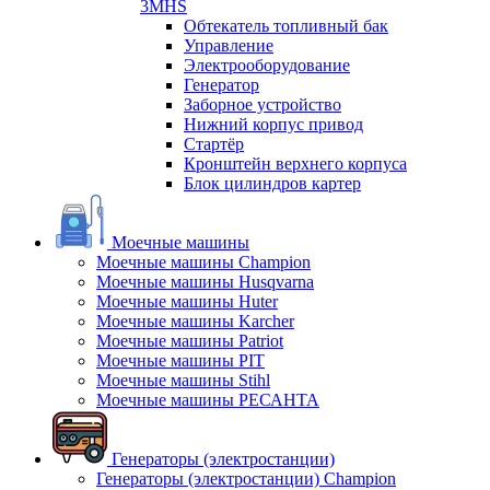
3MHS
Обтекатель топливный бак
Управление
Электрооборудование
Генератор
Заборное устройство
Нижний корпус привод
Стартёр
Кронштейн верхнего корпуса
Блок цилиндров картер
Моечные машины
Моечные машины Champion
Моечные машины Husqvarna
Моечные машины Huter
Моечные машины Karcher
Моечные машины Patriot
Моечные машины PIT
Моечные машины Stihl
Моечные машины РЕСАНТА
Генераторы (электростанции)
Генераторы (электростанции) Champion