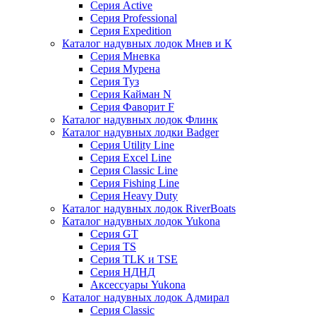
Серия Active
Серия Professional
Серия Expedition
Каталог надувных лодок Мнев и К
Серия Мневка
Серия Мурена
Серия Туз
Серия Кайман N
Серия Фаворит F
Каталог надувных лодок Флинк
Каталог надувных лодки Badger
Серия Utility Line
Серия Excel Line
Серия Classic Line
Серия Fishing Line
Серия Heavy Duty
Каталог надувных лодок RiverBoats
Каталог надувных лодок Yukona
Серия GT
Серия TS
Серия TLK и TSE
Серия НДНД
Аксессуары Yukona
Каталог надувных лодок Адмирал
Серия Classic