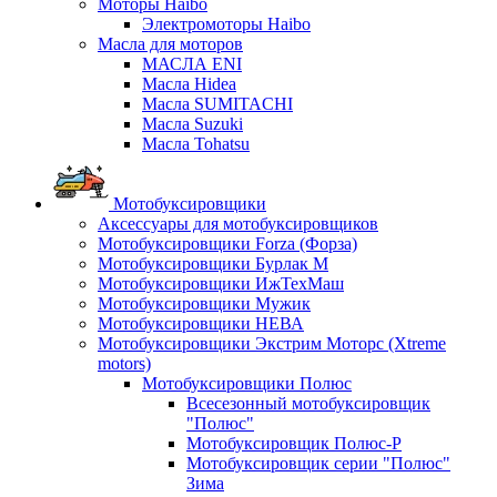
Моторы Haibo
Электромоторы Haibo
Масла для моторов
МАСЛА ENI
Масла Hidea
Масла SUMITACHI
Масла Suzuki
Масла Tohatsu
Мотобуксировщики
Аксессуары для мотобуксировщиков
Мотобуксировщики Forza (Форза)
Мотобуксировщики Бурлак М
Мотобуксировщики ИжТехМаш
Мотобуксировщики Мужик
Мотобуксировщики НЕВА
Мотобуксировщики Экстрим Моторс (Xtreme
motors)
Мотобуксировщики Полюс
Всесезонный мотобуксировщик
"Полюс"
Мотобуксировщик Полюс-Р
Мотобуксировщик серии "Полюс"
Зима