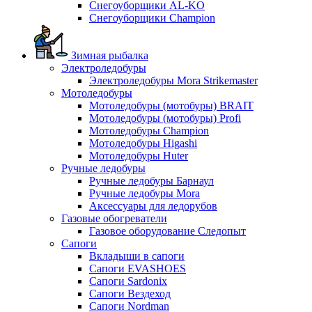
Снегоуборщики AL-KO
Снегоуборщики Champion
Зимная рыбалка
Электроледобуры
Электроледобуры Mora Strikemaster
Мотоледобуры
Мотоледобуры (мотобуры) BRAIT
Мотоледобуры (мотобуры) Profi
Мотоледобуры Champion
Мотоледобуры Higashi
Мотоледобуры Huter
Ручные ледобуры
Ручные ледобуры Барнаул
Ручные ледобуры Mora
Аксессуары для ледорубов
Газовые обогреватели
Газовое оборудование Следопыт
Сапоги
Вкладыши в сапоги
Сапоги EVASHOES
Сапоги Sardonix
Сапоги Вездеход
Сапоги Nordman