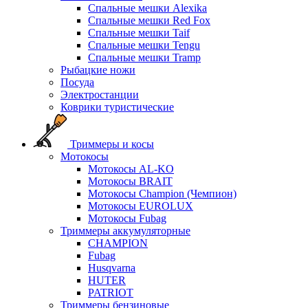
Спальные мешки Alexika
Спальные мешки Red Fox
Спальные мешки Taif
Спальные мешки Tengu
Спальные мешки Tramp
Рыбацкие ножи
Посуда
Электростанции
Коврики туристические
Триммеры и косы
Мотокосы
Мотокосы AL-KO
Мотокосы BRAIT
Мотокосы Champion (Чемпион)
Мотокосы EUROLUX
Мотокосы Fubag
Триммеры аккумуляторные
CHAMPION
Fubag
Husqvarna
HUTER
PATRIOT
Триммеры бензиновые