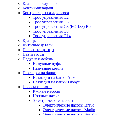
Клапана воздушные
Коврик-вкладыш
Контроллеры газа-реверса
Трос управления C2
Трос управления C5
Трос управления C8 (ЕС 133) Red
Трос управления C8
Трос управления C14
Кранцы
Литьевые детали
Навесные транцы
Навигаторы
Надувная мебель
Надувные пуфы
Надувные кресла
Накладки на банки
Накладки на банки Yukona
Накладки на банки Глобус
Насосы и помпы
Ручные насосы
Ножные насосы
Электрические насосы
Электрические насосы Bravo
Электрические насосы Marlin
Электрические насосы Sea Pro