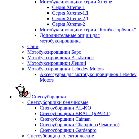
Мотобуксировщики серии Xtreme
Серия Xtreme-1
Серия Xtreme-1Д
Серия Xtreme-2Д
Серия Xtreme-2
Мотобуксировщики серии "Конёк-Горбунок"
Дополнительные опции для
мотобуксировщика
Сани
Мотобуксировщики Барс
Мотобуксировщики Альбатрос
Мотобуксировщики Леший
Мотобуксировщики Lebedev Motors
Аксессуары для мотобуксировщиков Lebedev
Motors
Снегоуборщики
Снегоуборщики бензиновые
Снегоуборщики AL-KO
Снегоуборщики BRAIT (БРАЙТ)
Снегоуборщики Caiman
Снегоуборщики Champion (Чемпион)
Снегоуборщики Gardenpro
Снегоуборщики электрические