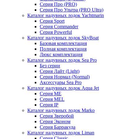
Серия Про (PRO)
Серия Про Ультра (PRO Ultra)
Каталог надувных лодок Yachtmarin
Серия Sport
Серия Commander
Серия Powerful
Каталог надувных лодок SkyBoat
Базовая комплектация
Полная комплектация
Люкс комплектация
Каталог надувных лодок Sea Pro
Без серии
Серия Лайт (Light)
Серия Нормал (Normal)
Аксессуары Sea Pro
Каталог надувных лодок Aqua Jet
Серия ME
Серия MEL
Серия IP
Каталог надувных лодок Marko
Серия Зверобой
Серия Эконом
Серия Барракуда
Каталог надувных лодок Liman
Серия Classic