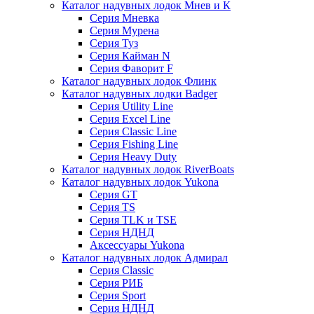
Каталог надувных лодок Мнев и К
Серия Мневка
Серия Мурена
Серия Туз
Серия Кайман N
Серия Фаворит F
Каталог надувных лодок Флинк
Каталог надувных лодки Badger
Серия Utility Line
Серия Excel Line
Серия Classic Line
Серия Fishing Line
Серия Heavy Duty
Каталог надувных лодок RiverBoats
Каталог надувных лодок Yukona
Серия GT
Серия TS
Серия TLK и TSE
Серия НДНД
Аксессуары Yukona
Каталог надувных лодок Адмирал
Серия Classic
Серия РИБ
Серия Sport
Серия НДНД