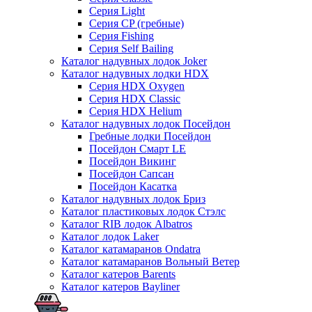
Серия Light
Серия CP (гребные)
Серия Fishing
Серия Self Bailing
Каталог надувных лодок Joker
Каталог надувных лодки HDX
Серия HDX Oxygen
Серия HDX Classic
Серия HDX Helium
Каталог надувных лодок Посейдон
Гребные лодки Посейдон
Посейдон Смарт LE
Посейдон Викинг
Посейдон Сапсан
Посейдон Касатка
Каталог надувных лодок Бриз
Каталог пластиковых лодок Стэлс
Каталог RIB лодок Albatros
Каталог лодок Laker
Каталог катамаранов Ondatra
Каталог катамаранов Вольный Ветер
Каталог катеров Barents
Каталог катеров Bayliner