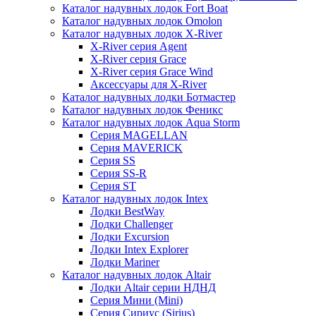
Каталог надувных лодок Fort Boat
Каталог надувных лодок Omolon
Каталог надувных лодок X-River
X-River серия Agent
X-River серия Grace
X-River серия Grace Wind
Аксессуары для X-River
Каталог надувных лодки Ботмастер
Каталог надувных лодок Феникc
Каталог надувных лодок Aqua Storm
Серия MAGELLAN
Серия MAVERICK
Серия SS
Серия SS-R
Серия ST
Каталог надувных лодок Intex
Лодки BestWay
Лодки Challenger
Лодки Excursion
Лодки Intex Explorer
Лодки Mariner
Каталог надувных лодок Altair
Лодки Altair серии НДНД
Серия Мини (Mini)
Серия Сириус (Sirius)