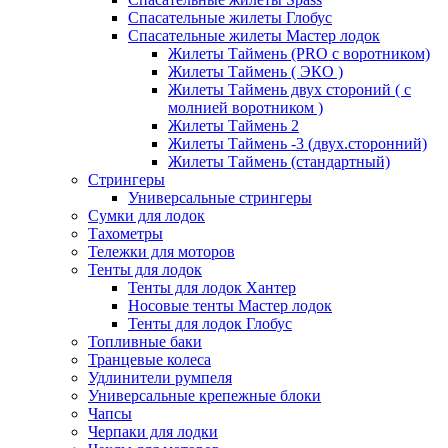
Спасательные жилеты Глобус
Спасательные жилеты Мастер лодок
Жилеты Таймень (PRO c воротником)
Жилеты Таймень ( ЭКО )
Жилеты Таймень двух стороний ( с
молнией воротником )
Жилеты Таймень 2
Жилеты Таймень -3 (двух.сторонний)
Жилеты Таймень (стандартный)
Стрингеры
Универсальные стрингеры
Сумки для лодок
Тахометры
Тележки для моторов
Тенты для лодок
Тенты для лодок Хантер
Носовые тенты Мастер лодок
Тенты для лодок Глобус
Топливные баки
Транцевые колеса
Удлинители румпеля
Универсальные крепежные блоки
Чапсы
Черпаки для лодки