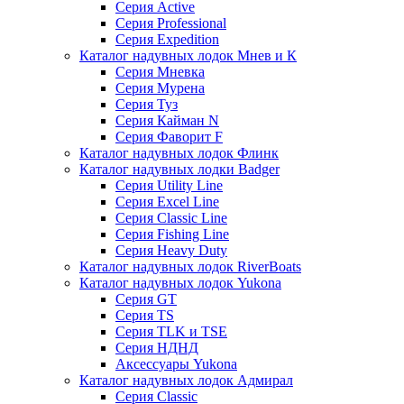
Серия Active
Серия Professional
Серия Expedition
Каталог надувных лодок Мнев и К
Серия Мневка
Серия Мурена
Серия Туз
Серия Кайман N
Серия Фаворит F
Каталог надувных лодок Флинк
Каталог надувных лодки Badger
Серия Utility Line
Серия Excel Line
Серия Classic Line
Серия Fishing Line
Серия Heavy Duty
Каталог надувных лодок RiverBoats
Каталог надувных лодок Yukona
Серия GT
Серия TS
Серия TLK и TSE
Серия НДНД
Аксессуары Yukona
Каталог надувных лодок Адмирал
Серия Classic