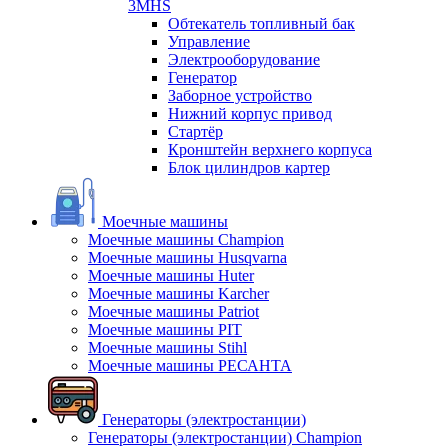
3MHS
Обтекатель топливный бак
Управление
Электрооборудование
Генератор
Заборное устройство
Нижний корпус привод
Стартёр
Кронштейн верхнего корпуса
Блок цилиндров картер
Моечные машины
Моечные машины Champion
Моечные машины Husqvarna
Моечные машины Huter
Моечные машины Karcher
Моечные машины Patriot
Моечные машины PIT
Моечные машины Stihl
Моечные машины РЕСАНТА
Генераторы (электростанции)
Генераторы (электростанции) Champion