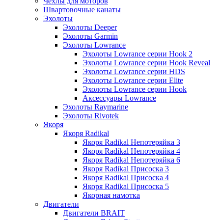
Чехлы для моторов
Швартовочные канаты
Эхолоты
Эхолоты Deeper
Эхолоты Garmin
Эхолоты Lowrance
Эхолоты Lowrance серии Hook 2
Эхолоты Lowrance серии Hook Reveal
Эхолоты Lowrance серии HDS
Эхолоты Lowrance серии Elite
Эхолоты Lowrance серии Hook
Аксессуары Lowrance
Эхолоты Raymarine
Эхолоты Rivotek
Якоря
Якоря Radikal
Якоря Radikal Непотеряйка 3
Якоря Radikal Непотеряйка 4
Якоря Radikal Непотеряйка 6
Якоря Radikal Присоска 3
Якоря Radikal Присоска 4
Якоря Radikal Присоска 5
Якорная намотка
Двигатели
Двигатели BRAIT