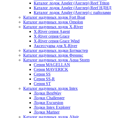
Каталог лодок Angler (Англер) Reef Triton
Каталог лодок Angler (Англер) Reef НДНД
Каталог лодок Angler (Англер) с пайолами
Каталог надувных лодок Fort Boat
Каталог надувных лодок Omolon
Каталог надувных лодок X-River
X-River серия Agent
X-River серия Grace
X-River серия Grace Wind
Аксессуары для X-River
Каталог надувных лодки Ботмастер
Каталог надувных лодок Феникc
Каталог надувных лодок Aqua Storm
Серия MAGELLAN
Серия MAVERICK
Серия SS
Серия SS-R
Серия ST
Каталог надувных лодок Intex
Лодки BestWay
Лодки Challenger
Лодки Excursion
Лодки Intex Explorer
Лодки Mariner
Каталог надувных лодок Altair