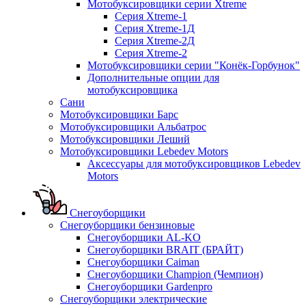
Мотобуксировщики серии Xtreme
Серия Xtreme-1
Серия Xtreme-1Д
Серия Xtreme-2Д
Серия Xtreme-2
Мотобуксировщики серии "Конёк-Горбунок"
Дополнительные опции для
мотобуксировщика
Сани
Мотобуксировщики Барс
Мотобуксировщики Альбатрос
Мотобуксировщики Леший
Мотобуксировщики Lebedev Motors
Аксессуары для мотобуксировщиков Lebedev
Motors
Снегоуборщики
Снегоуборщики бензиновые
Снегоуборщики AL-KO
Снегоуборщики BRAIT (БРАЙТ)
Снегоуборщики Caiman
Снегоуборщики Champion (Чемпион)
Снегоуборщики Gardenpro
Снегоуборщики электрические