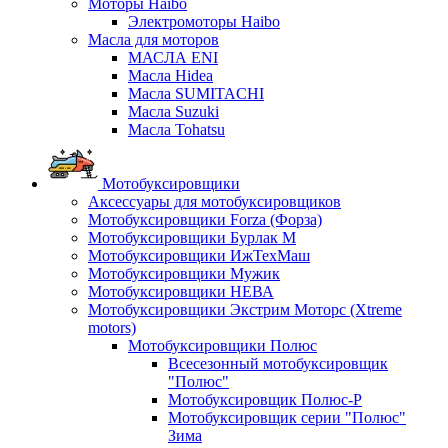
Моторы Haibo
Электромоторы Haibo
Масла для моторов
МАСЛА ENI
Масла Hidea
Масла SUMITACHI
Масла Suzuki
Масла Tohatsu
Мотобуксировщики
Аксессуары для мотобуксировщиков
Мотобуксировщики Forza (Форза)
Мотобуксировщики Бурлак М
Мотобуксировщики ИжТехМаш
Мотобуксировщики Мужик
Мотобуксировщики НЕВА
Мотобуксировщики Экстрим Моторс (Xtreme
motors)
Мотобуксировщики Полюс
Всесезонный мотобуксировщик
"Полюс"
Мотобуксировщик Полюс-Р
Мотобуксировщик серии "Полюс"
Зима