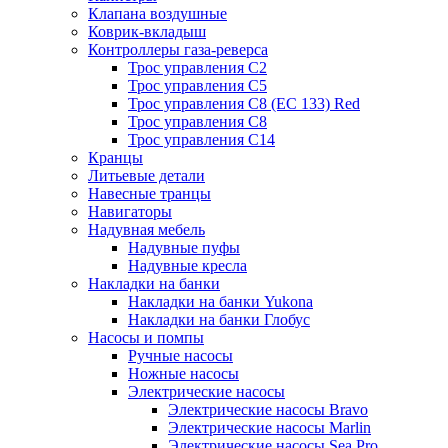
Клапана воздушные
Коврик-вкладыш
Контроллеры газа-реверса
Трос управления C2
Трос управления C5
Трос управления C8 (ЕС 133) Red
Трос управления C8
Трос управления C14
Кранцы
Литьевые детали
Навесные транцы
Навигаторы
Надувная мебель
Надувные пуфы
Надувные кресла
Накладки на банки
Накладки на банки Yukona
Накладки на банки Глобус
Насосы и помпы
Ручные насосы
Ножные насосы
Электрические насосы
Электрические насосы Bravo
Электрические насосы Marlin
Электрические насосы Sea Pro