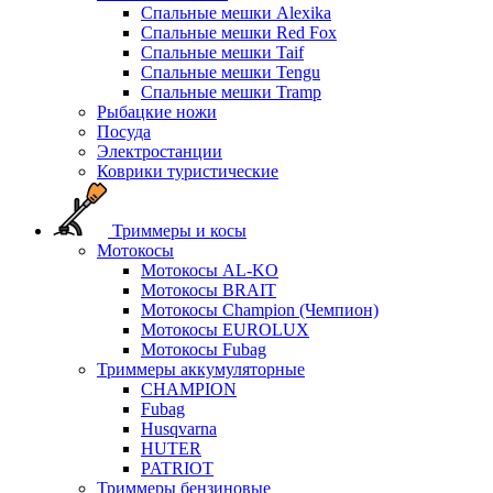
Спальные мешки Alexika
Спальные мешки Red Fox
Спальные мешки Taif
Спальные мешки Tengu
Спальные мешки Tramp
Рыбацкие ножи
Посуда
Электростанции
Коврики туристические
Триммеры и косы
Мотокосы
Мотокосы AL-KO
Мотокосы BRAIT
Мотокосы Champion (Чемпион)
Мотокосы EUROLUX
Мотокосы Fubag
Триммеры аккумуляторные
CHAMPION
Fubag
Husqvarna
HUTER
PATRIOT
Триммеры бензиновые