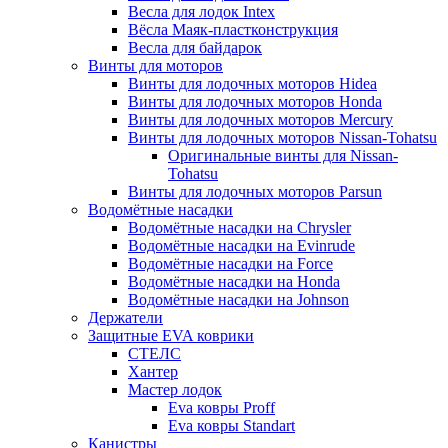
Весла для лодок Intex
Вёсла Маяк-пластконструкция
Весла для байдарок
Винты для моторов
Винты для лодочных моторов Hidea
Винты для лодочных моторов Honda
Винты для лодочных моторов Mercury
Винты для лодочных моторов Nissan-Tohatsu
Оригинальные винты для Nissan-
Tohatsu
Винты для лодочных моторов Parsun
Водомётные насадки
Водомётные насадки на Chrysler
Водомётные насадки на Evinrude
Водомётные насадки на Force
Водомётные насадки на Honda
Водомётные насадки на Johnson
Держатели
Защитные EVA коврики
СТЕЛС
Хантер
Мастер лодок
Eva ковры Proff
Eva ковры Standart
Канистры