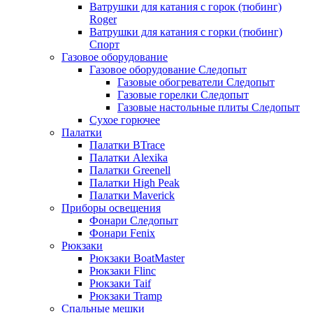
Ватрушки для катания с горок (тюбинг)
Roger
Ватрушки для катания с горки (тюбинг)
Спорт
Газовое оборудование
Газовое оборудование Следопыт
Газовые обогреватели Следопыт
Газовые горелки Следопыт
Газовые настольные плиты Следопыт
Сухое горючее
Палатки
Палатки BTrace
Палатки Alexika
Палатки Greenell
Палатки High Peak
Палатки Maverick
Приборы освещения
Фонари Следопыт
Фонари Fenix
Рюкзаки
Рюкзаки BoatMaster
Рюкзаки Flinc
Рюкзаки Taif
Рюкзаки Tramp
Спальные мешки