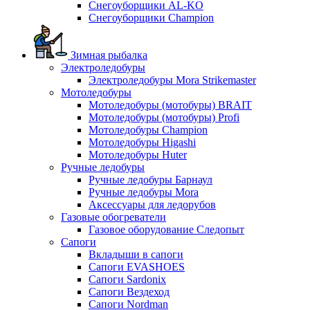
Снегоуборщики AL-KO
Снегоуборщики Champion
Зимная рыбалка
Электроледобуры
Электроледобуры Mora Strikemaster
Мотоледобуры
Мотоледобуры (мотобуры) BRAIT
Мотоледобуры (мотобуры) Profi
Мотоледобуры Champion
Мотоледобуры Higashi
Мотоледобуры Huter
Ручные ледобуры
Ручные ледобуры Барнаул
Ручные ледобуры Mora
Аксессуары для ледорубов
Газовые обогреватели
Газовое оборудование Следопыт
Сапоги
Вкладыши в сапоги
Сапоги EVASHOES
Сапоги Sardonix
Сапоги Вездеход
Сапоги Nordman