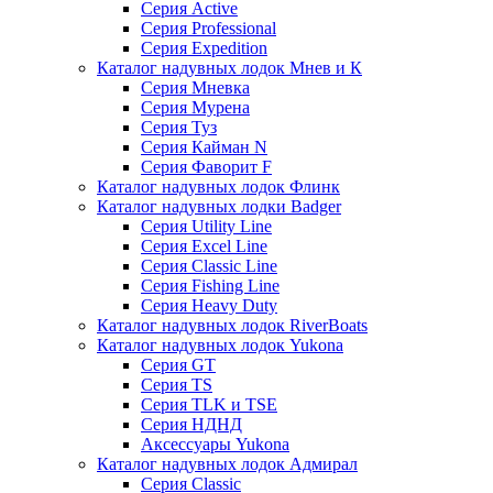
Серия Active
Серия Professional
Серия Expedition
Каталог надувных лодок Мнев и К
Серия Мневка
Серия Мурена
Серия Туз
Серия Кайман N
Серия Фаворит F
Каталог надувных лодок Флинк
Каталог надувных лодки Badger
Серия Utility Line
Серия Excel Line
Серия Classic Line
Серия Fishing Line
Серия Heavy Duty
Каталог надувных лодок RiverBoats
Каталог надувных лодок Yukona
Серия GT
Серия TS
Серия TLK и TSE
Серия НДНД
Аксессуары Yukona
Каталог надувных лодок Адмирал
Серия Classic