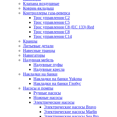
Клапана воздушные
Коврик-вкладыш
Контроллеры газа-реверса
Трос управления C2
Трос управления C5
Трос управления C8 (ЕС 133) Red
Трос управления C8
Трос управления C14
Кранцы
Литьевые детали
Навесные транцы
Навигаторы
Надувная мебель
Надувные пуфы
Надувные кресла
Накладки на банки
Накладки на банки Yukona
Накладки на банки Глобус
Насосы и помпы
Ручные насосы
Ножные насосы
Электрические насосы
Электрические насосы Bravo
Электрические насосы Marlin
Электрические насосы Sea Pro