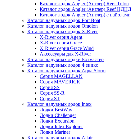
Каталог лодок Angler (Англер) Reef Triton
Каталог лодок Angler (Англер) Reef НДНД
Каталог лодок Angler (Англер) с пайолами
Каталог надувных лодок Fort Boat
Каталог надувных лодок Omolon
Каталог надувных лодок X-River
X-River серия Agent
X-River серия Grace
X-River серия Grace Wind
Аксессуары для X-River
Каталог надувных лодки Ботмастер
Каталог надувных лодок Феникc
Каталог надувных лодок Aqua Storm
Серия MAGELLAN
Серия MAVERICK
Серия SS
Серия SS-R
Серия ST
Каталог надувных лодок Intex
Лодки BestWay
Лодки Challenger
Лодки Excursion
Лодки Intex Explorer
Лодки Mariner
Каталог надувных лодок Altair