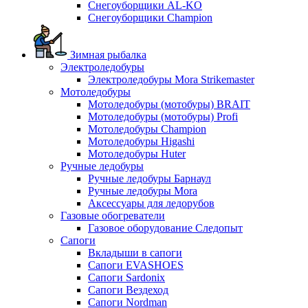
Снегоуборщики AL-KO
Снегоуборщики Champion
Зимная рыбалка
Электроледобуры
Электроледобуры Mora Strikemaster
Мотоледобуры
Мотоледобуры (мотобуры) BRAIT
Мотоледобуры (мотобуры) Profi
Мотоледобуры Champion
Мотоледобуры Higashi
Мотоледобуры Huter
Ручные ледобуры
Ручные ледобуры Барнаул
Ручные ледобуры Mora
Аксессуары для ледорубов
Газовые обогреватели
Газовое оборудование Следопыт
Сапоги
Вкладыши в сапоги
Сапоги EVASHOES
Сапоги Sardonix
Сапоги Вездеход
Сапоги Nordman