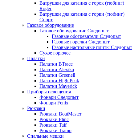
Ватрушки для катания с горок (тюбинг)
Roger
Ватрушки для катания с горки (тюбинг)
Спорт
Газовое оборудование
Газовое оборудование Следопыт
Газовые обогреватели Следопыт
Газовые горелки Следопыт
Газовые настольные плиты Следопыт
Сухое горючее
Палатки
Палатки BTrace
Палатки Alexika
Палатки Greenell
Палатки High Peak
Палатки Maverick
Приборы освещения
Фонари Следопыт
Фонари Fenix
Рюкзаки
Рюкзаки BoatMaster
Рюкзаки Flinc
Рюкзаки Taif
Рюкзаки Tramp
Спальные мешки