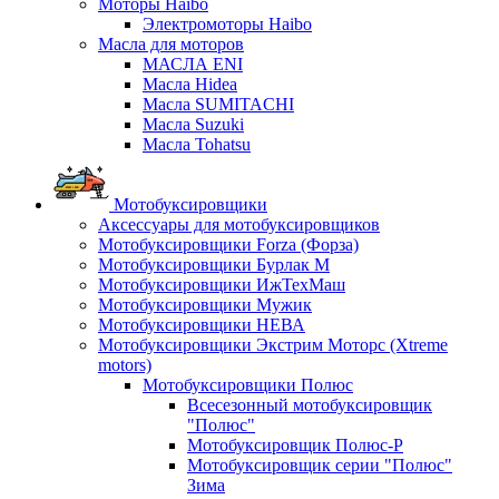
Моторы Haibo
Электромоторы Haibo
Масла для моторов
МАСЛА ENI
Масла Hidea
Масла SUMITACHI
Масла Suzuki
Масла Tohatsu
Мотобуксировщики
Аксессуары для мотобуксировщиков
Мотобуксировщики Forza (Форза)
Мотобуксировщики Бурлак М
Мотобуксировщики ИжТехМаш
Мотобуксировщики Мужик
Мотобуксировщики НЕВА
Мотобуксировщики Экстрим Моторс (Xtreme
motors)
Мотобуксировщики Полюс
Всесезонный мотобуксировщик
"Полюс"
Мотобуксировщик Полюс-Р
Мотобуксировщик серии "Полюс"
Зима