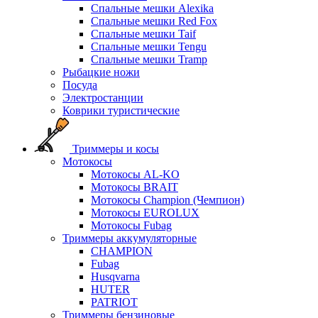
Спальные мешки Alexika
Спальные мешки Red Fox
Спальные мешки Taif
Спальные мешки Tengu
Спальные мешки Tramp
Рыбацкие ножи
Посуда
Электростанции
Коврики туристические
Триммеры и косы
Мотокосы
Мотокосы AL-KO
Мотокосы BRAIT
Мотокосы Champion (Чемпион)
Мотокосы EUROLUX
Мотокосы Fubag
Триммеры аккумуляторные
CHAMPION
Fubag
Husqvarna
HUTER
PATRIOT
Триммеры бензиновые