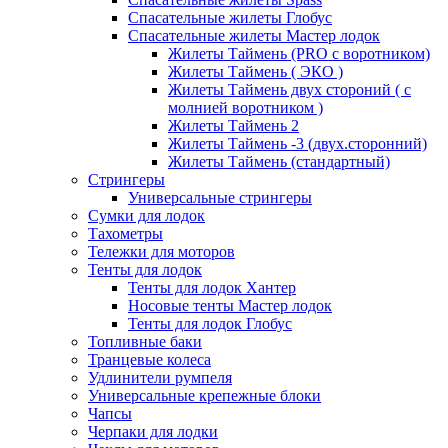
Спасательные жилеты Глобус
Спасательные жилеты Мастер лодок
Жилеты Таймень (PRO c воротником)
Жилеты Таймень ( ЭКО )
Жилеты Таймень двух стороний ( с
молнией воротником )
Жилеты Таймень 2
Жилеты Таймень -3 (двух.сторонний)
Жилеты Таймень (стандартный)
Стрингеры
Универсальные стрингеры
Сумки для лодок
Тахометры
Тележки для моторов
Тенты для лодок
Тенты для лодок Хантер
Носовые тенты Мастер лодок
Тенты для лодок Глобус
Топливные баки
Транцевые колеса
Удлинители румпеля
Универсальные крепежные блоки
Чапсы
Черпаки для лодки