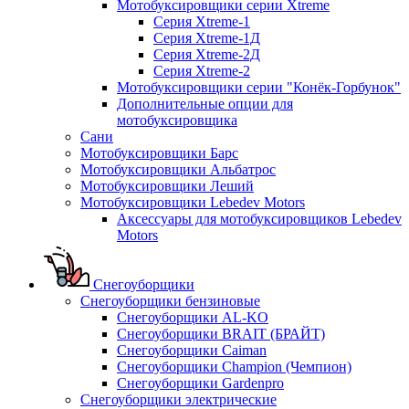
Мотобуксировщики серии Xtreme
Серия Xtreme-1
Серия Xtreme-1Д
Серия Xtreme-2Д
Серия Xtreme-2
Мотобуксировщики серии "Конёк-Горбунок"
Дополнительные опции для
мотобуксировщика
Сани
Мотобуксировщики Барс
Мотобуксировщики Альбатрос
Мотобуксировщики Леший
Мотобуксировщики Lebedev Motors
Аксессуары для мотобуксировщиков Lebedev
Motors
Снегоуборщики
Снегоуборщики бензиновые
Снегоуборщики AL-KO
Снегоуборщики BRAIT (БРАЙТ)
Снегоуборщики Caiman
Снегоуборщики Champion (Чемпион)
Снегоуборщики Gardenpro
Снегоуборщики электрические