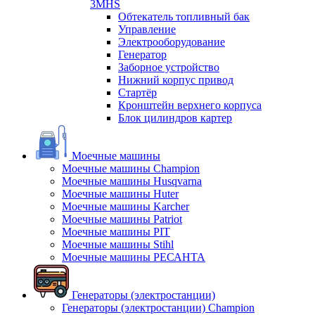
3MHS
Обтекатель топливный бак
Управление
Электрооборудование
Генератор
Заборное устройство
Нижний корпус привод
Стартёр
Кронштейн верхнего корпуса
Блок цилиндров картер
Моечные машины
Моечные машины Champion
Моечные машины Husqvarna
Моечные машины Huter
Моечные машины Karcher
Моечные машины Patriot
Моечные машины PIT
Моечные машины Stihl
Моечные машины РЕСАНТА
Генераторы (электростанции)
Генераторы (электростанции) Champion