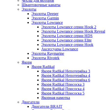
Чехлы для моторов
Швартовочные канаты
Эхолоты
Эхолоты Deeper
Эхолоты Garmin
Эхолоты Lowrance
Эхолоты Lowrance серии Hook 2
Эхолоты Lowrance серии Hook Reveal
Эхолоты Lowrance серии HDS
Эхолоты Lowrance серии Elite
Эхолоты Lowrance серии Hook
Аксессуары Lowrance
Эхолоты Raymarine
Эхолоты Rivotek
Якоря
Якоря Radikal
Якоря Radikal Непотеряйка 3
Якоря Radikal Непотеряйка 4
Якоря Radikal Непотеряйка 6
Якоря Radikal Присоска 3
Якоря Radikal Присоска 4
Якоря Radikal Присоска 5
Якорная намотка
Двигатели
Двигатели BRAIT