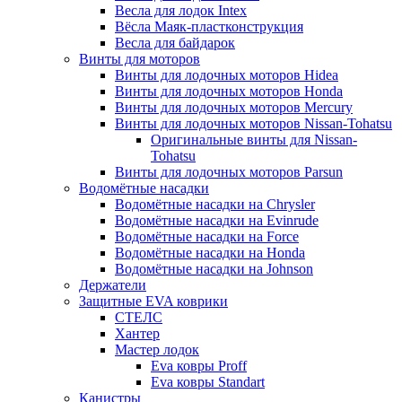
Весла для лодок Intex
Вёсла Маяк-пластконструкция
Весла для байдарок
Винты для моторов
Винты для лодочных моторов Hidea
Винты для лодочных моторов Honda
Винты для лодочных моторов Mercury
Винты для лодочных моторов Nissan-Tohatsu
Оригинальные винты для Nissan-
Tohatsu
Винты для лодочных моторов Parsun
Водомётные насадки
Водомётные насадки на Chrysler
Водомётные насадки на Evinrude
Водомётные насадки на Force
Водомётные насадки на Honda
Водомётные насадки на Johnson
Держатели
Защитные EVA коврики
СТЕЛС
Хантер
Мастер лодок
Eva ковры Proff
Eva ковры Standart
Канистры